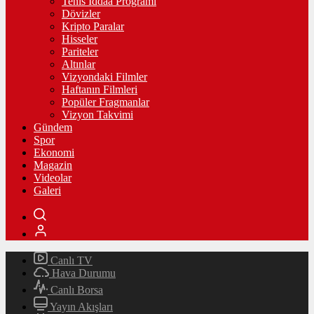
Tenis İddaa Programı
Dövizler
Kripto Paralar
Hisseler
Pariteler
Altınlar
Vizyondaki Filmler
Haftanın Filmleri
Popüler Fragmanlar
Vizyon Takvimi
Gündem
Spor
Ekonomi
Magazin
Videolar
Galeri
Canlı TV
Hava Durumu
Canlı Borsa
Yayın Akışları