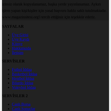
izinsiz olarak kopyalanamaz, başka yerde yayınlanamaz. Aykırı
işlem yapan kişi/kişiler için yasal başvuru hakkı saklı tutulmaktadır.
www.magazinsitesi.org'i tercih ettiğiniz için teşekkür ederiz.
SAYFALAR
Üye Girişi
Üye Kaydı
Künye
Hakkımızda
İletişim
SERVİSLER
Futbol İddaa
Basketbol İddaa
Hentbol İddaa
Bilardo İddaa
Voleybol İddaa
SERVİSLER 2
Canlı Borsa
Canlı Sonuçlar