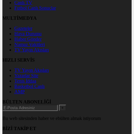
Canlı TV
Futbol Canlı Sonuçlar
MULTİMEDYA
Gazeteler
Hava Durumu
Haber Gönder
Namaz Vakitleri
TV Yayın Akışları
HIZLI SERVİS
TV Yayın Akışları
Yazarlar Site
Tenis İddaa
Basketbol Canlı
AMP
BÜLTEN ABONELİĞİ
+
Bu web sitesinden haber ve ebülten almak istiyorum
BİZİ TAKİP ET