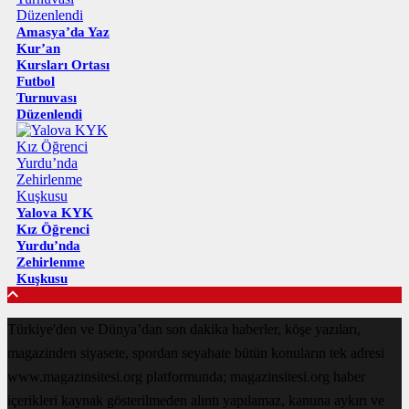
Amasya’da Yaz
Kur’an
Kursları Ortası
Futbol
Turnuvası
Düzenlendi
Yalova KYK
Kız Öğrenci
Yurdu’nda
Zehirlenme
Kuşkusu
Türkiye'den ve Dünya’dan son dakika haberler, köşe yazıları,
magazinden siyasete, spordan seyahate bütün konuların tek adresi
www.magazinsitesi.org platformunda; magazinsitesi.org haber
içerikleri kaynak gösterilmeden alıntı yapılamaz, kanuna aykırı ve