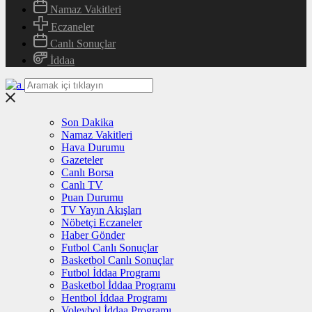
Namaz Vakitleri
Eczaneler
Canlı Sonuçlar
İddaa
Son Dakika
Namaz Vakitleri
Hava Durumu
Gazeteler
Canlı Borsa
Canlı TV
Puan Durumu
TV Yayın Akışları
Nöbetçi Eczaneler
Haber Gönder
Futbol Canlı Sonuçlar
Basketbol Canlı Sonuçlar
Futbol İddaa Programı
Basketbol İddaa Programı
Hentbol İddaa Programı
Voleybol İddaa Programı