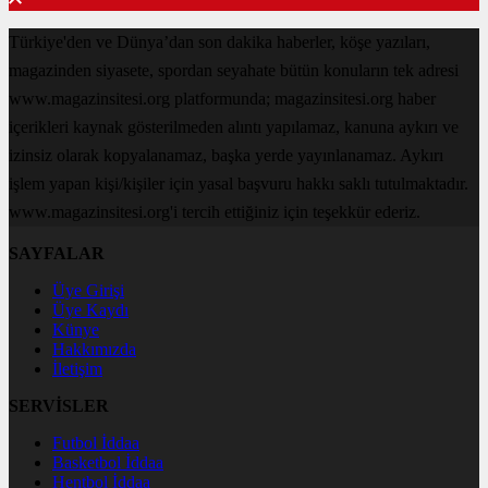
Türkiye'den ve Dünya’dan son dakika haberler, köşe yazıları,
magazinden siyasete, spordan seyahate bütün konuların tek adresi
www.magazinsitesi.org platformunda; magazinsitesi.org haber
içerikleri kaynak gösterilmeden alıntı yapılamaz, kanuna aykırı ve
izinsiz olarak kopyalanamaz, başka yerde yayınlanamaz. Aykırı
işlem yapan kişi/kişiler için yasal başvuru hakkı saklı tutulmaktadır.
www.magazinsitesi.org'i tercih ettiğiniz için teşekkür ederiz.
SAYFALAR
Üye Girişi
Üye Kaydı
Künye
Hakkımızda
İletişim
SERVİSLER
Futbol İddaa
Basketbol İddaa
Hentbol İddaa