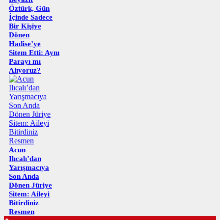
Öztürk, Gün
İçinde Sadece
Bir Kişiye
Dönen
Hadise’ye
Sitem Etti: Aynı
Parayı mı
Alıyoruz?
Acun
Ilıcalı’dan
Yarışmacıya
Son Anda
Dönen Jüriye
Sitem: Aileyi
Bitirdiniz
Resmen