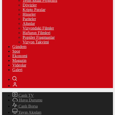
Tenis İddaa Programı
Dövizler
Kripto Paralar
Hisseler
Pariteler
Altınlar
Vizyondaki Filmler
Haftanın Filmleri
Popüler Fragmanlar
Vizyon Takvimi
Gündem
Spor
Ekonomi
Magazin
Videolar
Galeri
Canlı TV
Hava Durumu
Canlı Borsa
Yayın Akışları