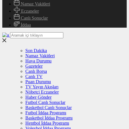
Namaz Vakitleri
Eczaneler
Canlı Sonuçlar
İddaa
Son Dakika
Namaz Vakitleri
Hava Durumu
Gazeteler
Canlı Borsa
Canlı TV
Puan Durumu
TV Yayın Akışları
Nöbetçi Eczaneler
Haber Gönder
Futbol Canlı Sonuçlar
Basketbol Canlı Sonuçlar
Futbol İddaa Programı
Basketbol İddaa Programı
Hentbol İddaa Programı
Voleybol İddaa Programı