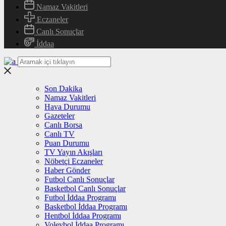
Namaz Vakitleri
Eczaneler
Canlı Sonuçlar
İddaa
Son Dakika
Namaz Vakitleri
Hava Durumu
Gazeteler
Canlı Borsa
Canlı TV
Puan Durumu
TV Yayın Akışları
Nöbetçi Eczaneler
Haber Gönder
Futbol Canlı Sonuçlar
Basketbol Canlı Sonuçlar
Futbol İddaa Programı
Basketbol İddaa Programı
Hentbol İddaa Programı
Voleybol İddaa Programı