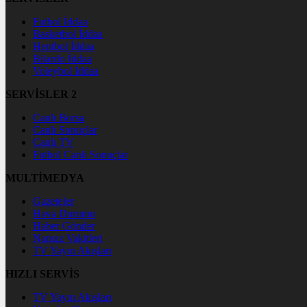
Futbol İddaa
Basketbol İddaa
Hentbol İddaa
Bilardo İddaa
Voleybol İddaa
SERVİSLER 2
Canlı Borsa
Canlı Sonuçlar
Canlı TV
Futbol Canlı Sonuçlar
MULTİMEDYA
Gazeteler
Hava Durumu
Haber Gönder
Namaz Vakitleri
TV Yayın Akışları
HIZLI SERVİS
TV Yayın Akışları