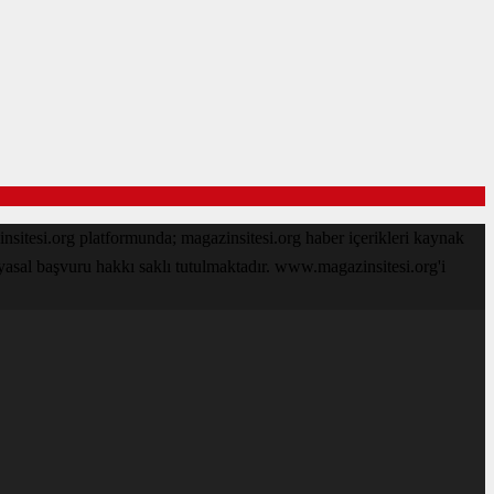
sitesi.org platformunda; magazinsitesi.org haber içerikleri kaynak
 yasal başvuru hakkı saklı tutulmaktadır. www.magazinsitesi.org'i