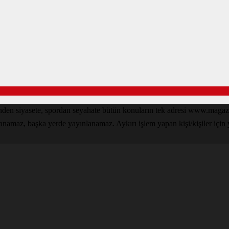
den siyasete, spordan seyahate bütün konuların tek adresi www.magazin
lanamaz, başka yerde yayınlanamaz. Aykırı işlem yapan kişi/kişiler için