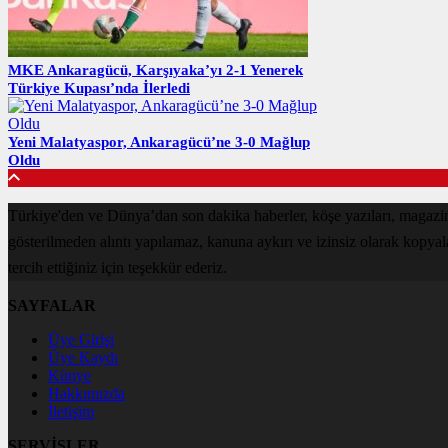
MKE Ankaragücü, Karşıyaka’yı 2-1 Yenerek
Türkiye Kupası’nda İlerledi
Yeni Malatyaspor, Ankaragücü’ne 3-0 Mağlup
Oldu
Türkiye'den ve Dünya’dan son dakika haberler, köşe yazıları, magazin
gösterilmeden alıntı yapılamaz, kanuna aykırı ve izinsiz olarak kopya
tercih ettiğiniz için teşekkür ederiz.
SAYFALAR
Üye Girişi
Üye Kaydı
Künye
Hakkımızda
İletişim
SERVİSLER