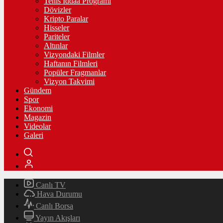
Tenis İddaa Programı
Dövizler
Kripto Paralar
Hisseler
Pariteler
Altınlar
Vizyondaki Filmler
Haftanın Filmleri
Popüler Fragmanlar
Vizyon Takvimi
Gündem
Spor
Ekonomi
Magazin
Videolar
Galeri
Canlı TV
Hava Durumu
Canlı Borsa
Yayın Akışları