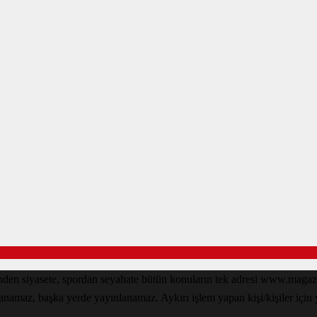
den siyasete, spordan seyahate bütün konuların tek adresi www.magazin
lanamaz, başka yerde yayınlanamaz. Aykırı işlem yapan kişi/kişiler için