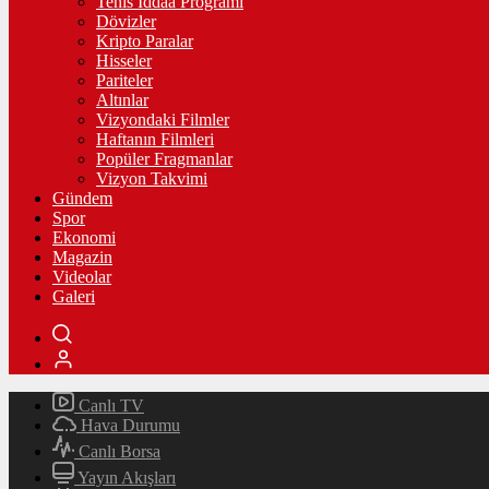
Tenis İddaa Programı
Dövizler
Kripto Paralar
Hisseler
Pariteler
Altınlar
Vizyondaki Filmler
Haftanın Filmleri
Popüler Fragmanlar
Vizyon Takvimi
Gündem
Spor
Ekonomi
Magazin
Videolar
Galeri
Canlı TV
Hava Durumu
Canlı Borsa
Yayın Akışları