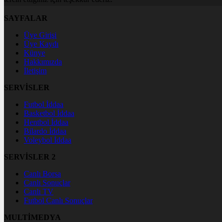
SAYFALAR
Üye Girişi
Üye Kaydı
Künye
Hakkımızda
İletişim
SERVİSLER
Futbol İddaa
Basketbol İddaa
Hentbol İddaa
Bilardo İddaa
Voleybol İddaa
SERVİSLER 2
Canlı Borsa
Canlı Sonuçlar
Canlı TV
Futbol Canlı Sonuçlar
MULTİMEDYA