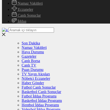
Namaz Vakitleri
Eczaneler
Canlı Sonuçlar
İddaa
Son Dakika
Namaz Vakitleri
Hava Durumu
Gazeteler
Canlı Borsa
Canlı TV
Puan Durumu
TV Yayın Akışları
Nöbetçi Eczaneler
Haber Gönder
Futbol Canlı Sonuçlar
Basketbol Canlı Sonuçlar
Futbol İddaa Programı
Basketbol İddaa Programı
Hentbol İddaa Programı
Voleybol İddaa Programı