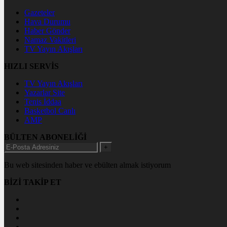
Gazeteler
Hava Durumu
Haber Gönder
Namaz Vakitleri
TV Yayın Akışları
HIZLI SERVİS
TV Yayın Akışları
Yazarlar Site
Tenis İddaa
Basketbol Canlı
AMP
BÜLTEN ABONELİĞİ
+
Bu web sitesinden haber ve ebülten almak istiyorum
BİZİ TAKİP ET