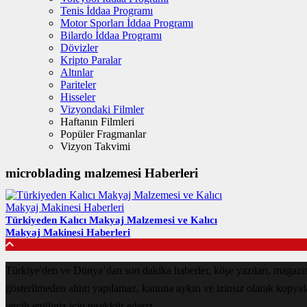
Tenis İddaa Programı
Motor Sporları İddaa Programı
Bilardo İddaa Programı
Dövizler
Kripto Paralar
Altınlar
Pariteler
Hisseler
Vizyondaki Filmler
Haftanın Filmleri
Popüler Fragmanlar
Vizyon Takvimi
microblading malzemesi Haberleri
Türkiyeden Kalıcı Makyaj Malzemesi ve Kalıcı
Makyaj Makinesi Haberleri
Türkiye'den ve Dünya’dan son dakika haberler, köşe yazıları, magazin
gösterilmeden alıntı yapılamaz, kanuna aykırı ve izinsiz olarak kopya
tercih ettiğiniz için teşekkür ederiz.