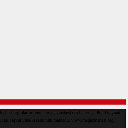
sitesi.org platformunda; magazinsitesi.org haber içerikleri kaynak
 yasal başvuru hakkı saklı tutulmaktadır. www.magazinsitesi.org'i