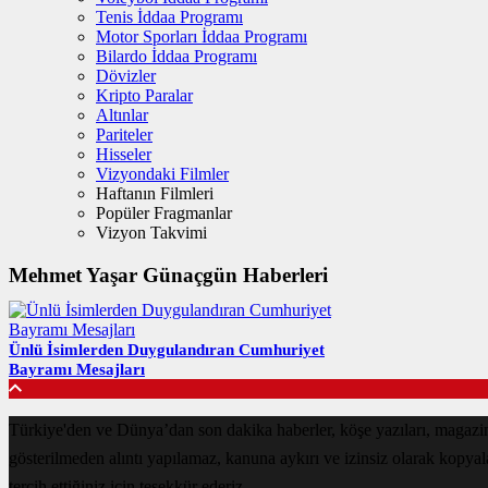
Tenis İddaa Programı
Motor Sporları İddaa Programı
Bilardo İddaa Programı
Dövizler
Kripto Paralar
Altınlar
Pariteler
Hisseler
Vizyondaki Filmler
Haftanın Filmleri
Popüler Fragmanlar
Vizyon Takvimi
Mehmet Yaşar Günaçgün Haberleri
Ünlü İsimlerden Duygulandıran Cumhuriyet
Bayramı Mesajları
Türkiye'den ve Dünya’dan son dakika haberler, köşe yazıları, magazin
gösterilmeden alıntı yapılamaz, kanuna aykırı ve izinsiz olarak kopya
tercih ettiğiniz için teşekkür ederiz.