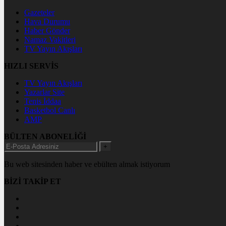
Gazeteler
Hava Durumu
Haber Gönder
Namaz Vakitleri
TV Yayın Akışları
HIZLI SERVİS
TV Yayın Akışları
Yazarlar Site
Tenis İddaa
Basketbol Canlı
AMP
BÜLTEN ABONELİĞİ
+
Bu web sitesinden haber ve ebülten almak istiyorum
BİZİ TAKİP ET