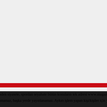
den siyasete, spordan seyahate bütün konuların tek adresi www.magazin
lanamaz, başka yerde yayınlanamaz. Aykırı işlem yapan kişi/kişiler için