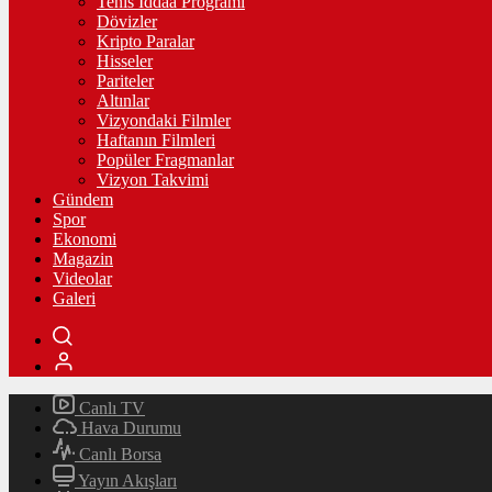
Tenis İddaa Programı
Dövizler
Kripto Paralar
Hisseler
Pariteler
Altınlar
Vizyondaki Filmler
Haftanın Filmleri
Popüler Fragmanlar
Vizyon Takvimi
Gündem
Spor
Ekonomi
Magazin
Videolar
Galeri
Canlı TV
Hava Durumu
Canlı Borsa
Yayın Akışları