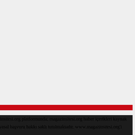
sitesi.org platformunda; magazinsitesi.org haber içerikleri kaynak
 yasal başvuru hakkı saklı tutulmaktadır. www.magazinsitesi.org'i