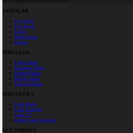
SAYFALAR
Üye Girişi
Üye Kaydı
Künye
Hakkımızda
İletişim
SERVİSLER
Futbol İddaa
Basketbol İddaa
Hentbol İddaa
Bilardo İddaa
Voleybol İddaa
SERVİSLER 2
Canlı Borsa
Canlı Sonuçlar
Canlı TV
Futbol Canlı Sonuçlar
MULTİMEDYA