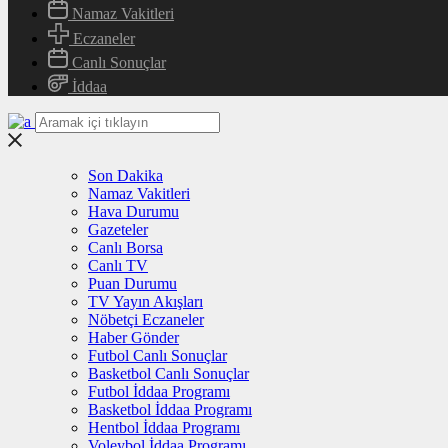
Namaz Vakitleri
Eczaneler
Canlı Sonuçlar
İddaa
Son Dakika
Namaz Vakitleri
Hava Durumu
Gazeteler
Canlı Borsa
Canlı TV
Puan Durumu
TV Yayın Akışları
Nöbetçi Eczaneler
Haber Gönder
Futbol Canlı Sonuçlar
Basketbol Canlı Sonuçlar
Futbol İddaa Programı
Basketbol İddaa Programı
Hentbol İddaa Programı
Voleybol İddaa Programı