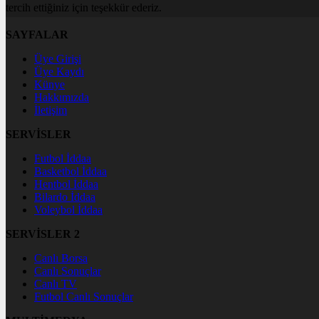
tercih ettiğiniz için teşekkür ederiz.
SAYFALAR
Üye Girişi
Üye Kaydı
Künye
Hakkımızda
İletişim
SERVİSLER
Futbol İddaa
Basketbol İddaa
Hentbol İddaa
Bilardo İddaa
Voleybol İddaa
SERVİSLER 2
Canlı Borsa
Canlı Sonuçlar
Canlı TV
Futbol Canlı Sonuçlar