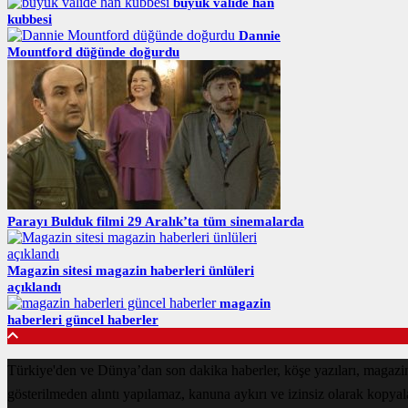
büyük valide han
kubbesi
Dannie
Mountford düğünde doğurdu
Parayı Bulduk filmi 29 Aralık’ta tüm sinemalarda
Magazin sitesi magazin haberleri ünlüleri
açıklandı
magazin
haberleri güncel haberler
Türkiye'den ve Dünya’dan son dakika haberler, köşe yazıları, magazin
gösterilmeden alıntı yapılamaz, kanuna aykırı ve izinsiz olarak kopya