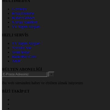
MULTİMEDYA
Gazeteler
Hava Durumu
Haber Gönder
Namaz Vakitleri
TV Yayın Akışları
HIZLI SERVİS
TV Yayın Akışları
Yazarlar Site
Tenis İddaa
Basketbol Canlı
AMP
BÜLTEN ABONELİĞİ
+
Bu web sitesinden haber ve ebülten almak istiyorum
BİZİ TAKİP ET