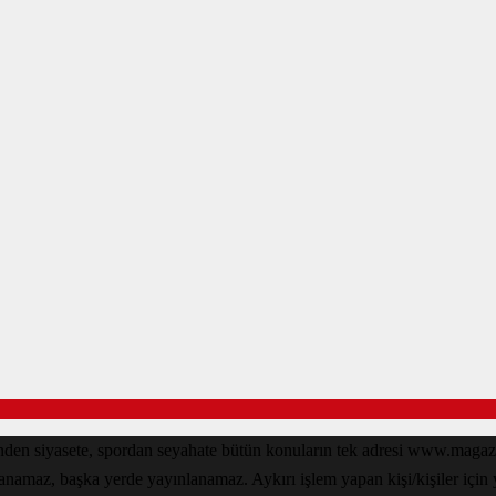
den siyasete, spordan seyahate bütün konuların tek adresi www.magazin
lanamaz, başka yerde yayınlanamaz. Aykırı işlem yapan kişi/kişiler için