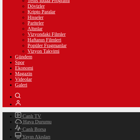
Tenis İddaa Programı
Dövizler
Kripto Paralar
Hisseler
Pariteler
Altınlar
Vizyondaki Filmler
Haftanın Filmleri
Popüler Fragmanlar
Vizyon Takvimi
Gündem
Spor
Ekonomi
Magazin
Videolar
Galeri
Canlı TV
Hava Durumu
Canlı Borsa
Yayın Akışları