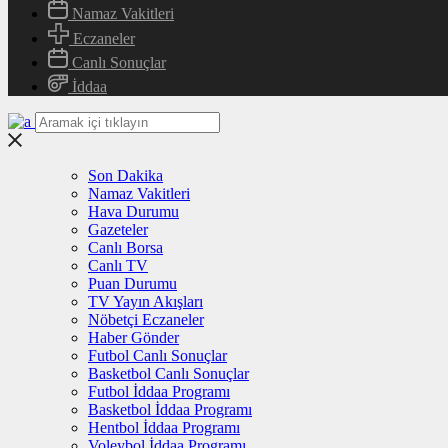
Namaz Vakitleri
Eczaneler
Canlı Sonuçlar
İddaa
Son Dakika
Namaz Vakitleri
Hava Durumu
Gazeteler
Canlı Borsa
Canlı TV
Puan Durumu
TV Yayın Akışları
Nöbetçi Eczaneler
Haber Gönder
Futbol Canlı Sonuçlar
Basketbol Canlı Sonuçlar
Futbol İddaa Programı
Basketbol İddaa Programı
Hentbol İddaa Programı
Voleybol İddaa Programı