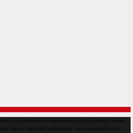
sitesi.org platformunda; magazinsitesi.org haber içerikleri kaynak
 yasal başvuru hakkı saklı tutulmaktadır. www.magazinsitesi.org'i