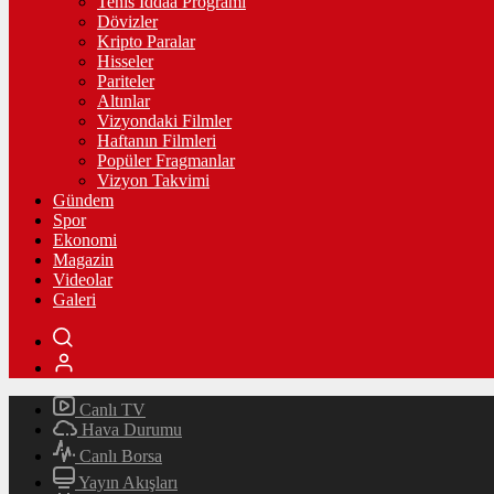
Tenis İddaa Programı
Dövizler
Kripto Paralar
Hisseler
Pariteler
Altınlar
Vizyondaki Filmler
Haftanın Filmleri
Popüler Fragmanlar
Vizyon Takvimi
Gündem
Spor
Ekonomi
Magazin
Videolar
Galeri
Canlı TV
Hava Durumu
Canlı Borsa
Yayın Akışları