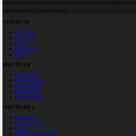
gösterilmeden alıntı yapılamaz, kanuna aykırı ve izinsiz olarak kopya
tercih ettiğiniz için teşekkür ederiz.
SAYFALAR
Üye Girişi
Üye Kaydı
Künye
Hakkımızda
İletişim
SERVİSLER
Futbol İddaa
Basketbol İddaa
Hentbol İddaa
Bilardo İddaa
Voleybol İddaa
SERVİSLER 2
Canlı Borsa
Canlı Sonuçlar
Canlı TV
Futbol Canlı Sonuçlar