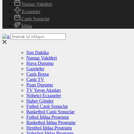
Namaz Vakitleri
Eczaneler
Canlı Sonuçlar
İddaa
Son Dakika
Namaz Vakitleri
Hava Durumu
Gazeteler
Canlı Borsa
Canlı TV
Puan Durumu
TV Yayın Akışları
Nöbetçi Eczaneler
Haber Gönder
Futbol Canlı Sonuçlar
Basketbol Canlı Sonuçlar
Futbol İddaa Programı
Basketbol İddaa Programı
Hentbol İddaa Programı
Voleybol İddaa Programı