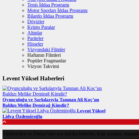
Tenis İddaa Programı
Motor Sporları İddaa Programı
Bilardo İddaa Programı
Dövizler
Kripto Paralar
Altınlar
Pariteler
Hisseler
Vizyondaki Filmler
Haftanın Filmleri
Popüler Fragmanlar
Vizyon Takvimi
Levent Yüksel Haberleri
Oyunculuğu ve Şarkılarıyla Tanınan Ali Koç’un
Baldızı Melike Demirağ Kimdir?
Levent Yüksel
Lidya Özdemiroğlu
Türkiye'den ve Dünya’dan son dakika haberler, köşe yazıları, magazin