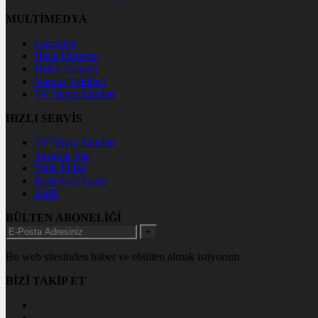
MULTİMEDYA
Gazeteler
Hava Durumu
Haber Gönder
Namaz Vakitleri
TV Yayın Akışları
HIZLI SERVİS
TV Yayın Akışları
Yazarlar Site
Tenis İddaa
Basketbol Canlı
AMP
BÜLTEN ABONELİĞİ
+
Bu web sitesinden haber ve ebülten almak istiyorum
BİZİ TAKİP ET