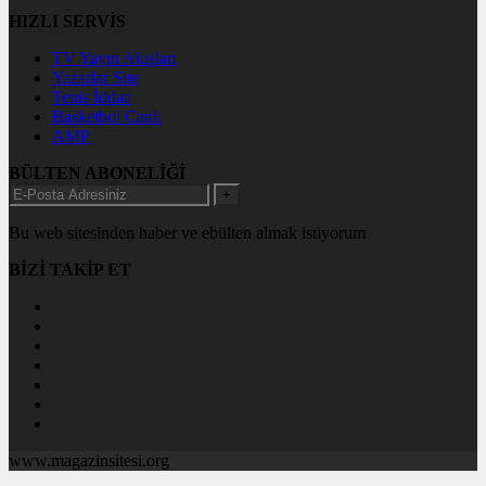
HIZLI SERVİS
TV Yayın Akışları
Yazarlar Site
Tenis İddaa
Basketbol Canlı
AMP
BÜLTEN ABONELİĞİ
+
Bu web sitesinden haber ve ebülten almak istiyorum
BİZİ TAKİP ET
www.magazinsitesi.org