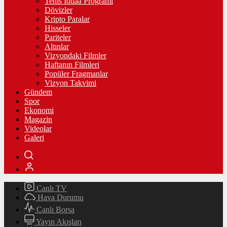
Tenis İddaa Programı
Dövizler
Kripto Paralar
Hisseler
Pariteler
Altınlar
Vizyondaki Filmler
Haftanın Filmleri
Popüler Fragmanlar
Vizyon Takvimi
Gündem
Spor
Ekonomi
Magazin
Videolar
Galeri
Canlı TV
Hava Durumu
Canlı Borsa
Yayın Akışları