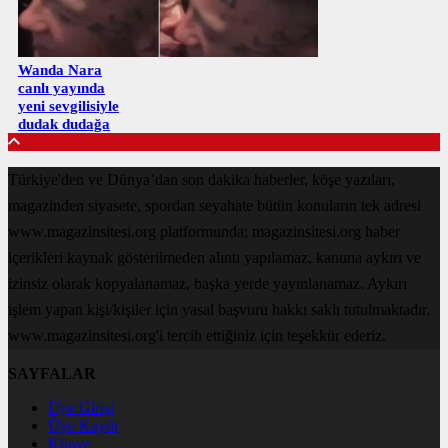
Wanda Nara
canlı yayında
yeni sevgilisiyle
dudak dudağa
Türkiye'den ve Dünya’dan son dakika haberler, köşe yazıları,
magazinden siyasete, spordan seyahate bütün konuların tek adresi
www.magazinsitesi.org platformunda; magazinsitesi.org haber
içerikleri kaynak gösterilmeden alıntı yapılamaz, kanuna aykırı ve
izinsiz olarak kopyalanamaz, başka yerde yayınlanamaz. Aykırı
işlem yapan kişi/kişiler için yasal başvuru hakkı saklı tutulmaktadır.
www.magazinsitesi.org'i tercih ettiğiniz için teşekkür ederiz.
SAYFALAR
Üye Girişi
Üye Kaydı
Künye