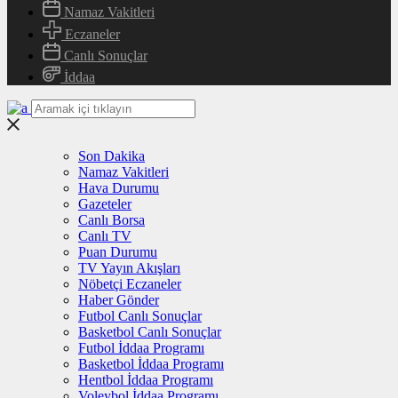
Namaz Vakitleri
Eczaneler
Canlı Sonuçlar
İddaa
Son Dakika
Namaz Vakitleri
Hava Durumu
Gazeteler
Canlı Borsa
Canlı TV
Puan Durumu
TV Yayın Akışları
Nöbetçi Eczaneler
Haber Gönder
Futbol Canlı Sonuçlar
Basketbol Canlı Sonuçlar
Futbol İddaa Programı
Basketbol İddaa Programı
Hentbol İddaa Programı
Voleybol İddaa Programı