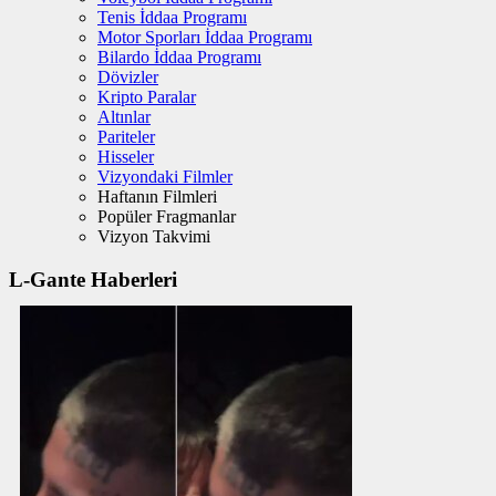
Tenis İddaa Programı
Motor Sporları İddaa Programı
Bilardo İddaa Programı
Dövizler
Kripto Paralar
Altınlar
Pariteler
Hisseler
Vizyondaki Filmler
Haftanın Filmleri
Popüler Fragmanlar
Vizyon Takvimi
L-Gante Haberleri