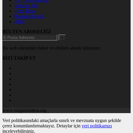
TV Yayın Akışları
Yazarlar Site
Tenis İddaa
Basketbol Canlı
AMP
BÜLTEN ABONELİĞİ
+
Bu web sitesinden haber ve ebülten almak istiyorum
BİZİ TAKİP ET
www.magazinsitesi.org
Veri politikasındaki amaçlarla sınırlı ve mevzuata uygun şekilde
çerez konumlandırmaktayız. Detaylar için
veri politikamızı
inceleyebilirsiniz.