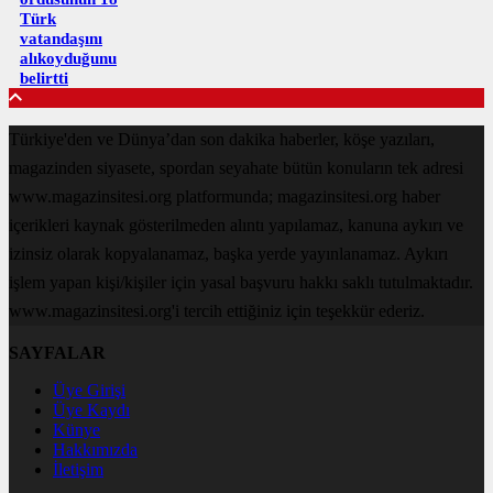
Türk
vatandaşını
alıkoyduğunu
belirtti
Türkiye'den ve Dünya’dan son dakika haberler, köşe yazıları,
magazinden siyasete, spordan seyahate bütün konuların tek adresi
www.magazinsitesi.org platformunda; magazinsitesi.org haber
içerikleri kaynak gösterilmeden alıntı yapılamaz, kanuna aykırı ve
izinsiz olarak kopyalanamaz, başka yerde yayınlanamaz. Aykırı
işlem yapan kişi/kişiler için yasal başvuru hakkı saklı tutulmaktadır.
www.magazinsitesi.org'i tercih ettiğiniz için teşekkür ederiz.
SAYFALAR
Üye Girişi
Üye Kaydı
Künye
Hakkımızda
İletişim