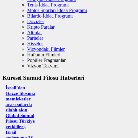
Tenis İddaa Programı
Motor Sporları İddaa Programı
Bilardo İddaa Programı
Dövizler
Kripto Paralar
Altınlar
Pariteler
Hisseler
Vizyondaki Filmler
Haftanın Filmleri
Popüler Fragmanlar
Vizyon Takvimi
Küresel Sumud Filosu Haberleri
İsrail’den
Gazze filosuna
memleketler
arası sularda
silahlı akın
Global Sumud
Filosu Türkiye
yetkilileri,
İsrail
ordusunun 18