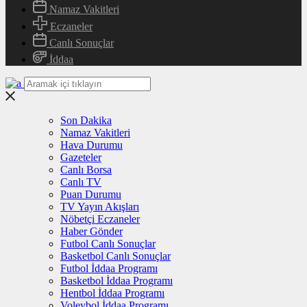
Namaz Vakitleri
Eczaneler
Canlı Sonuçlar
İddaa
Son Dakika
Namaz Vakitleri
Hava Durumu
Gazeteler
Canlı Borsa
Canlı TV
Puan Durumu
TV Yayın Akışları
Nöbetçi Eczaneler
Haber Gönder
Futbol Canlı Sonuçlar
Basketbol Canlı Sonuçlar
Futbol İddaa Programı
Basketbol İddaa Programı
Hentbol İddaa Programı
Voleybol İddaa Programı