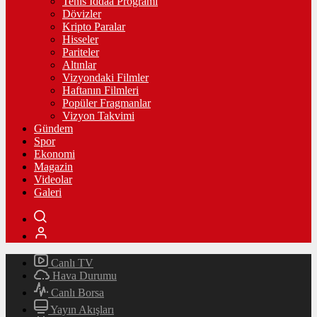
Tenis İddaa Programı
Dövizler
Kripto Paralar
Hisseler
Pariteler
Altınlar
Vizyondaki Filmler
Haftanın Filmleri
Popüler Fragmanlar
Vizyon Takvimi
Gündem
Spor
Ekonomi
Magazin
Videolar
Galeri
Canlı TV
Hava Durumu
Canlı Borsa
Yayın Akışları