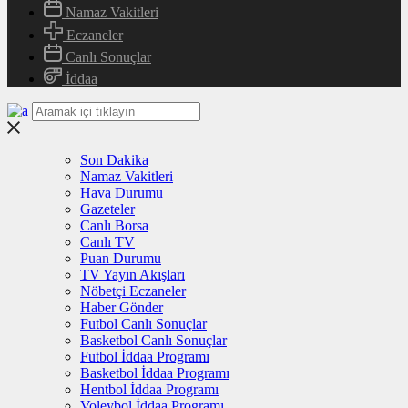
Namaz Vakitleri
Eczaneler
Canlı Sonuçlar
İddaa
Son Dakika
Namaz Vakitleri
Hava Durumu
Gazeteler
Canlı Borsa
Canlı TV
Puan Durumu
TV Yayın Akışları
Nöbetçi Eczaneler
Haber Gönder
Futbol Canlı Sonuçlar
Basketbol Canlı Sonuçlar
Futbol İddaa Programı
Basketbol İddaa Programı
Hentbol İddaa Programı
Voleybol İddaa Programı