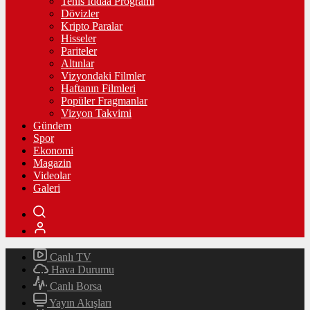
Tenis İddaa Programı
Dövizler
Kripto Paralar
Hisseler
Pariteler
Altınlar
Vizyondaki Filmler
Haftanın Filmleri
Popüler Fragmanlar
Vizyon Takvimi
Gündem
Spor
Ekonomi
Magazin
Videolar
Galeri
Canlı TV
Hava Durumu
Canlı Borsa
Yayın Akışları