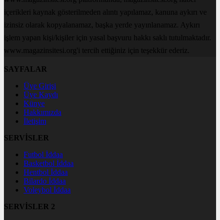
içerikleri kaynak gösterilmeden alıntı yapılamaz, kanuna aykırı ve
izinsiz olarak kopyalanamaz, başka yerde yayınlanamaz. Aykırı
işlem yapan kişi/kişiler için yasal başvuru hakkı saklı tutulmaktadır.
www.magazinsitesi.org'i tercih ettiğiniz için teşekkür ederiz.
SAYFALAR
Üye Girişi
Üye Kaydı
Künye
Hakkımızda
İletişim
SERVİSLER
Futbol İddaa
Basketbol İddaa
Hentbol İddaa
Bilardo İddaa
Voleybol İddaa
SERVİSLER 2