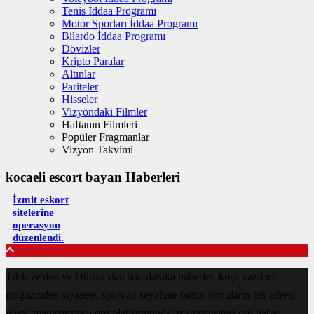
Tenis İddaa Programı
Motor Sporları İddaa Programı
Bilardo İddaa Programı
Dövizler
Kripto Paralar
Altınlar
Pariteler
Hisseler
Vizyondaki Filmler
Haftanın Filmleri
Popüler Fragmanlar
Vizyon Takvimi
kocaeli escort bayan Haberleri
İzmit eskort
sitelerine
operasyon
düzenlendi.
Türkiye'den ve Dünya’dan son dakika haberler, köşe yazıları,
magazinden siyasete, spordan seyahate bütün konuların tek adresi
www.magazinsitesi.org platformunda; magazinsitesi.org haber