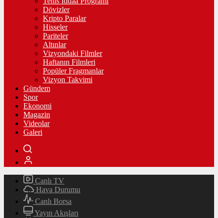
Tenis İddaa Programı
Dövizler
Kripto Paralar
Hisseler
Pariteler
Altınlar
Vizyondaki Filmler
Haftanın Filmleri
Popüler Fragmanlar
Vizyon Takvimi
Gündem
Spor
Ekonomi
Magazin
Videolar
Galeri
Canlı TV
Hava Durumu
Canlı Borsa
Yayın Akışları