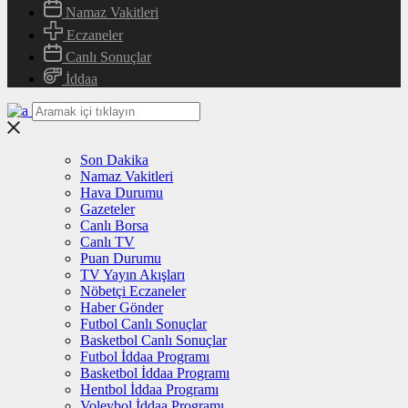
Namaz Vakitleri
Eczaneler
Canlı Sonuçlar
İddaa
Son Dakika
Namaz Vakitleri
Hava Durumu
Gazeteler
Canlı Borsa
Canlı TV
Puan Durumu
TV Yayın Akışları
Nöbetçi Eczaneler
Haber Gönder
Futbol Canlı Sonuçlar
Basketbol Canlı Sonuçlar
Futbol İddaa Programı
Basketbol İddaa Programı
Hentbol İddaa Programı
Voleybol İddaa Programı