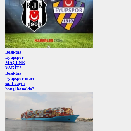
Beşiktaş
Eyüpspor
MAÇI NE
VAKİT?
Beşiktaş
Eyüpspor maçı
saat kaçta,
hangi kanalda?