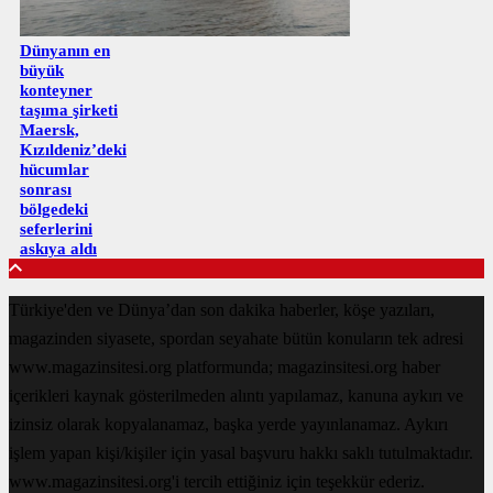
Dünyanın en
büyük
konteyner
taşıma şirketi
Maersk,
Kızıldeniz’deki
hücumlar
sonrası
bölgedeki
seferlerini
askıya aldı
Türkiye'den ve Dünya’dan son dakika haberler, köşe yazıları,
magazinden siyasete, spordan seyahate bütün konuların tek adresi
www.magazinsitesi.org platformunda; magazinsitesi.org haber
içerikleri kaynak gösterilmeden alıntı yapılamaz, kanuna aykırı ve
izinsiz olarak kopyalanamaz, başka yerde yayınlanamaz. Aykırı
işlem yapan kişi/kişiler için yasal başvuru hakkı saklı tutulmaktadır.
www.magazinsitesi.org'i tercih ettiğiniz için teşekkür ederiz.