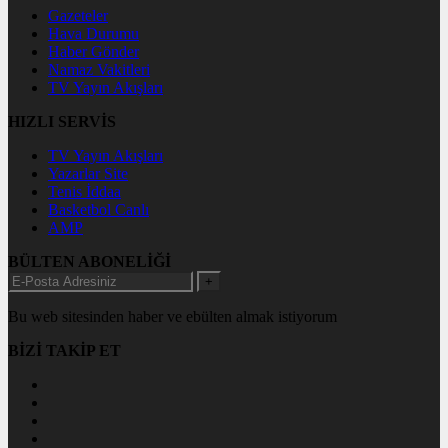
Gazeteler
Hava Durumu
Haber Gönder
Namaz Vakitleri
TV Yayın Akışları
HIZLI SERVİS
TV Yayın Akışları
Yazarlar Site
Tenis İddaa
Basketbol Canlı
AMP
BÜLTEN ABONELİĞİ
+
Bu web sitesinden haber ve ebülten almak istiyorum
BİZİ TAKİP ET