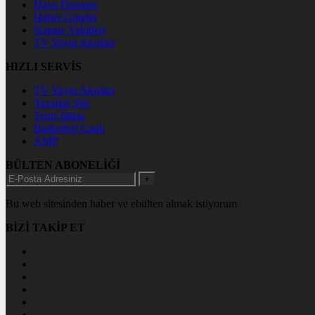
Hava Durumu
Haber Gönder
Namaz Vakitleri
TV Yayın Akışları
HIZLI SERVİS
TV Yayın Akışları
Yazarlar Site
Tenis İddaa
Basketbol Canlı
AMP
BÜLTEN ABONELİĞİ
+
Bu web sitesinden haber ve ebülten almak istiyorum
BİZİ TAKİP ET