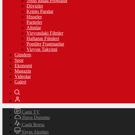
Tenis İddaa Programı
Dövizler
Kripto Paralar
Hisseler
Pariteler
Altınlar
Vizyondaki Filmler
Haftanın Filmleri
Popüler Fragmanlar
Vizyon Takvimi
Gündem
Spor
Ekonomi
Magazin
Videolar
Galeri
Canlı TV
Hava Durumu
Canlı Borsa
Yayın Akışları