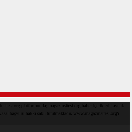
sitesi.org platformunda; magazinsitesi.org haber içerikleri kaynak
 yasal başvuru hakkı saklı tutulmaktadır. www.magazinsitesi.org'i