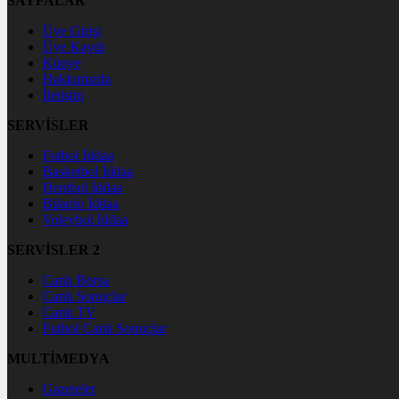
SAYFALAR
Üye Girişi
Üye Kaydı
Künye
Hakkımızda
İletişim
SERVİSLER
Futbol İddaa
Basketbol İddaa
Hentbol İddaa
Bilardo İddaa
Voleybol İddaa
SERVİSLER 2
Canlı Borsa
Canlı Sonuçlar
Canlı TV
Futbol Canlı Sonuçlar
MULTİMEDYA
Gazeteler