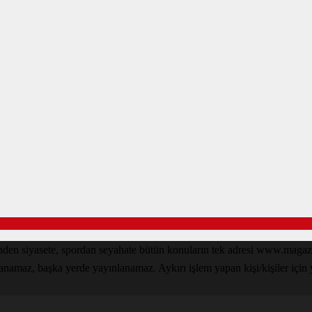
den siyasete, spordan seyahate bütün konuların tek adresi www.magazin
lanamaz, başka yerde yayınlanamaz. Aykırı işlem yapan kişi/kişiler için