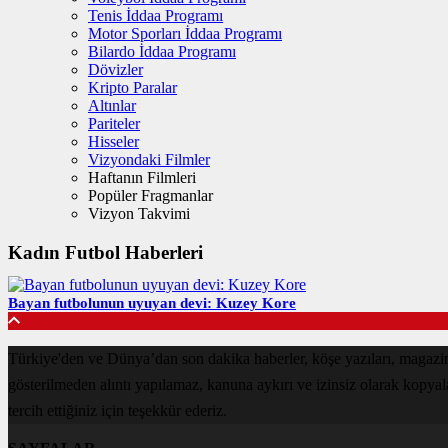
Tenis İddaa Programı
Motor Sporları İddaa Programı
Bilardo İddaa Programı
Dövizler
Kripto Paralar
Altınlar
Pariteler
Hisseler
Vizyondaki Filmler
Haftanın Filmleri
Popüler Fragmanlar
Vizyon Takvimi
Kadın Futbol Haberleri
Bayan futbolunun uyuyan devi: Kuzey Kore
Türkiye'den ve Dünya’dan son dakika haberler, köşe yazıları, magazin
gösterilmeden alıntı yapılamaz, kanuna aykırı ve izinsiz olarak kopya
tercih ettiğiniz için teşekkür ederiz.