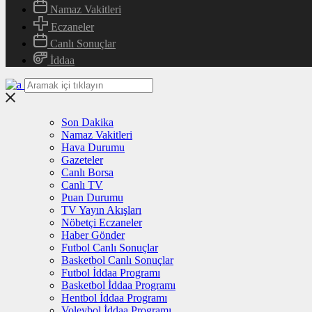
Namaz Vakitleri
Eczaneler
Canlı Sonuçlar
İddaa
Son Dakika
Namaz Vakitleri
Hava Durumu
Gazeteler
Canlı Borsa
Canlı TV
Puan Durumu
TV Yayın Akışları
Nöbetçi Eczaneler
Haber Gönder
Futbol Canlı Sonuçlar
Basketbol Canlı Sonuçlar
Futbol İddaa Programı
Basketbol İddaa Programı
Hentbol İddaa Programı
Voleybol İddaa Programı