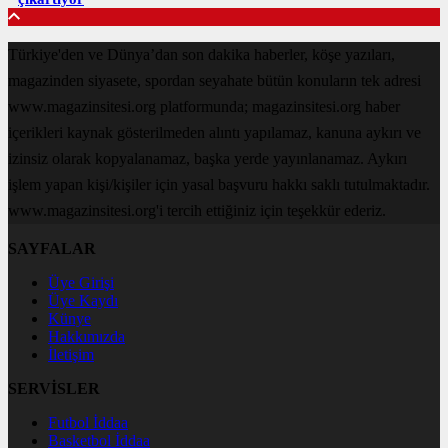
Türkiye'den ve Dünya’dan son dakika haberler, köşe yazıları,
magazinden siyasete, spordan seyahate bütün konuların tek adresi
www.magazinsitesi.org platformunda; magazinsitesi.org haber
içerikleri kaynak gösterilmeden alıntı yapılamaz, kanuna aykırı ve
izinsiz olarak kopyalanamaz, başka yerde yayınlanamaz. Aykırı
işlem yapan kişi/kişiler için yasal başvuru hakkı saklı tutulmaktadır.
www.magazinsitesi.org'i tercih ettiğiniz için teşekkür ederiz.
SAYFALAR
Üye Girişi
Üye Kaydı
Künye
Hakkımızda
İletişim
SERVİSLER
Futbol İddaa
Basketbol İddaa