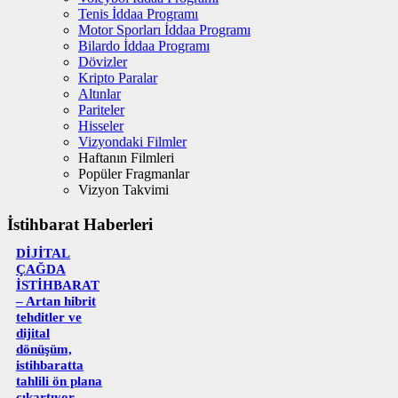
Tenis İddaa Programı
Motor Sporları İddaa Programı
Bilardo İddaa Programı
Dövizler
Kripto Paralar
Altınlar
Pariteler
Hisseler
Vizyondaki Filmler
Haftanın Filmleri
Popüler Fragmanlar
Vizyon Takvimi
İstihbarat Haberleri
DİJİTAL
ÇAĞDA
İSTİHBARAT
– Artan hibrit
tehditler ve
dijital
dönüşüm,
istihbaratta
tahlili ön plana
çıkartıyor