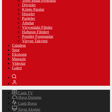
Tenis İddaa Programı
Dövizler
Kripto Paralar
Hisseler
Pariteler
Altınlar
Vizyondaki Filmler
Haftanın Filmleri
Popüler Fragmanlar
Vizyon Takvimi
Gündem
Spor
Ekonomi
Magazin
Videolar
Galeri
Canlı TV
Hava Durumu
Canlı Borsa
Yayın Akışları