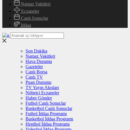
Namaz Vakitleri
Eczaneler
Canlı Sonuçlar
İddaa
Son Dakika
Namaz Vakitleri
Hava Durumu
Gazeteler
Canlı Borsa
Canlı TV
Puan Durumu
TV Yayın Akışları
Nöbetçi Eczaneler
Haber Gönder
Futbol Canlı Sonuçlar
Basketbol Canlı Sonuçlar
Futbol İddaa Programı
Basketbol İddaa Programı
Hentbol İddaa Programı
Voleybol İddaa Programı