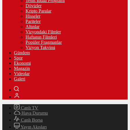
Tenis İddaa Programı
Dövizler
Kripto Paralar
Hisseler
Pariteler
Altınlar
Vizyondaki Filmler
Haftanın Filmleri
Popüler Fragmanlar
Vizyon Takvimi
Gündem
Spor
Ekonomi
Magazin
Videolar
Galeri
Canlı TV
Hava Durumu
Canlı Borsa
Yayın Akışları