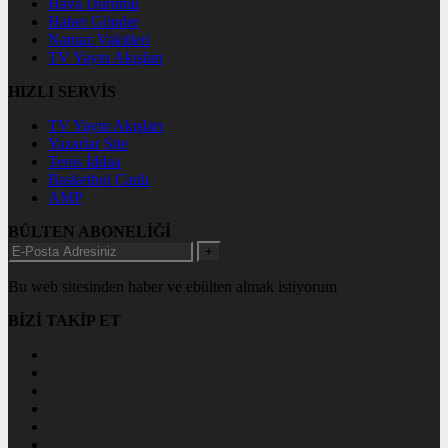
Hava Durumu
Haber Gönder
Namaz Vakitleri
TV Yayın Akışları
HIZLI SERVİS
TV Yayın Akışları
Yazarlar Site
Tenis İddaa
Basketbol Canlı
AMP
BÜLTEN ABONELİĞİ
+
Bu web sitesinden haber ve ebülten almak istiyorum
BİZİ TAKİP ET