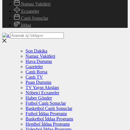
Namaz Vakitleri
Eczaneler
Canlı Sonuçlar
İddaa
Son Dakika
Namaz Vakitleri
Hava Durumu
Gazeteler
Canlı Borsa
Canlı TV
Puan Durumu
TV Yayın Akışları
Nöbetçi Eczaneler
Haber Gönder
Futbol Canlı Sonuçlar
Basketbol Canlı Sonuçlar
Futbol İddaa Programı
Basketbol İddaa Programı
Hentbol İddaa Programı
Voleybol İddaa Programı