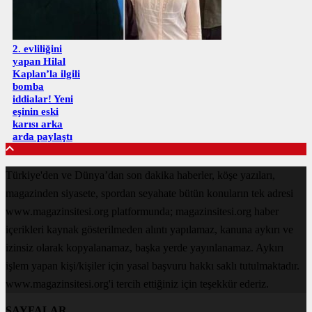
2. evliliğini
yapan Hilal
Kaplan’la ilgili
bomba
iddialar! Yeni
eşinin eski
karısı arka
arda paylaştı
Türkiye'den ve Dünya’dan son dakika haberler, köşe yazıları,
magazinden siyasete, spordan seyahate bütün konuların tek adresi
www.magazinsitesi.org platformunda; magazinsitesi.org haber
içerikleri kaynak gösterilmeden alıntı yapılamaz, kanuna aykırı ve
izinsiz olarak kopyalanamaz, başka yerde yayınlanamaz. Aykırı
işlem yapan kişi/kişiler için yasal başvuru hakkı saklı tutulmaktadır.
www.magazinsitesi.org'i tercih ettiğiniz için teşekkür ederiz.
SAYFALAR