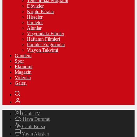
Tenis İddaa Programı
Dövizler
Kripto Paralar
Hisseler
Pariteler
Altınlar
Vizyondaki Filmler
Haftanın Filmleri
Popüler Fragmanlar
Vizyon Takvimi
Gündem
Spor
Ekonomi
Magazin
Videolar
Galeri
Canlı TV
Hava Durumu
Canlı Borsa
Yayın Akışları