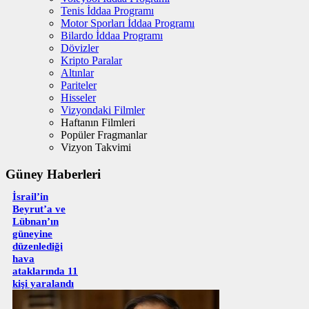
Tenis İddaa Programı
Motor Sporları İddaa Programı
Bilardo İddaa Programı
Dövizler
Kripto Paralar
Altınlar
Pariteler
Hisseler
Vizyondaki Filmler
Haftanın Filmleri
Popüler Fragmanlar
Vizyon Takvimi
Güney Haberleri
İsrail’in
Beyrut’a ve
Lübnan’ın
güneyine
düzenlediği
hava
ataklarında 11
kişi yaralandı