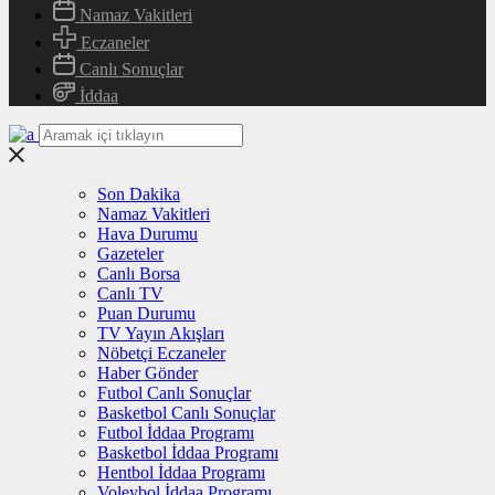
Namaz Vakitleri
Eczaneler
Canlı Sonuçlar
İddaa
Son Dakika
Namaz Vakitleri
Hava Durumu
Gazeteler
Canlı Borsa
Canlı TV
Puan Durumu
TV Yayın Akışları
Nöbetçi Eczaneler
Haber Gönder
Futbol Canlı Sonuçlar
Basketbol Canlı Sonuçlar
Futbol İddaa Programı
Basketbol İddaa Programı
Hentbol İddaa Programı
Voleybol İddaa Programı