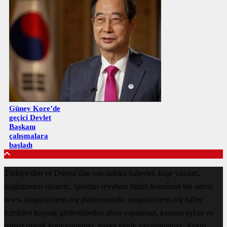
Güney Kore’de
geçici Devlet
Başkanı
çalışmalara
başladı
Türkiye'den ve Dünya’dan son dakika haberler, köşe yazıları,
magazinden siyasete, spordan seyahate bütün konuların tek adresi
www.magazinsitesi.org platformunda; magazinsitesi.org haber
içerikleri kaynak gösterilmeden alıntı yapılamaz, kanuna aykırı ve
izinsiz olarak kopyalanamaz, başka yerde yayınlanamaz. Aykırı