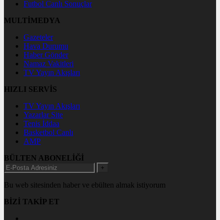
Futbol Canlı Sonuçlar
MULTİMEDYA
Gazeteler
Hava Durumu
Haber Gönder
Namaz Vakitleri
TV Yayın Akışları
HIZLI SERVİS
TV Yayın Akışları
Yazarlar Site
Tenis İddaa
Basketbol Canlı
AMP
BÜLTEN ABONELİĞİ
+
Bu web sitesinden haber ve ebülten almak istiyorum
BİZİ TAKİP ET