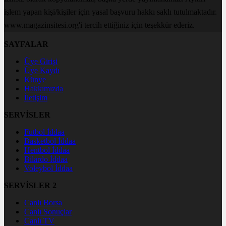
işlem yapan kişi/kişiler için yasal başvuru hakkı saklı tutulmaktadır.
www.magazinsitesi.org'i tercih ettiğiniz için teşekkür ederiz.
SAYFALAR
Üye Girişi
Üye Kaydı
Künye
Hakkımızda
İletişim
SERVİSLER
Futbol İddaa
Basketbol İddaa
Hentbol İddaa
Bilardo İddaa
Voleybol İddaa
SERVİSLER 2
Canlı Borsa
Canlı Sonuçlar
Canlı TV