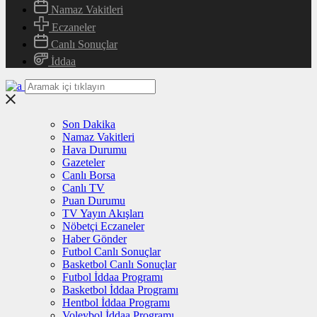
Namaz Vakitleri
Eczaneler
Canlı Sonuçlar
İddaa
Son Dakika
Namaz Vakitleri
Hava Durumu
Gazeteler
Canlı Borsa
Canlı TV
Puan Durumu
TV Yayın Akışları
Nöbetçi Eczaneler
Haber Gönder
Futbol Canlı Sonuçlar
Basketbol Canlı Sonuçlar
Futbol İddaa Programı
Basketbol İddaa Programı
Hentbol İddaa Programı
Voleybol İddaa Programı