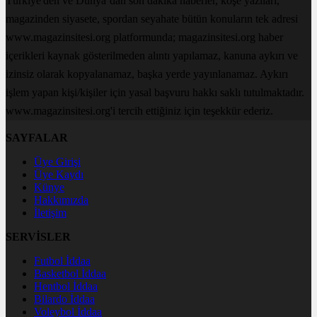
Türkiye'den ve Dünya’dan son dakika haberler, köşe yazıları,
magazinden siyasete, spordan seyahate bütün konuların tek adresi
www.magazinsitesi.org platformunda; magazinsitesi.org haber
içerikleri kaynak gösterilmeden alıntı yapılamaz, kanuna aykırı ve
izinsiz olarak kopyalanamaz, başka yerde yayınlanamaz. Aykırı
işlem yapan kişi/kişiler için yasal başvuru hakkı saklı tutulmaktadır.
www.magazinsitesi.org'i tercih ettiğiniz için teşekkür ederiz.
SAYFALAR
Üye Girişi
Üye Kaydı
Künye
Hakkımızda
İletişim
SERVİSLER
Futbol İddaa
Basketbol İddaa
Hentbol İddaa
Bilardo İddaa
Voleybol İddaa