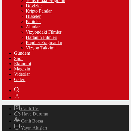
Tenis İddaa Programı
Dövizler
Kripto Paralar
Hisseler
Pariteler
Altınlar
Vizyondaki Filmler
Haftanın Filmleri
Popüler Fragmanlar
Vizyon Takvimi
Gündem
Spor
Ekonomi
Magazin
Videolar
Galeri
Canlı TV
Hava Durumu
Canlı Borsa
Yayın Akışları