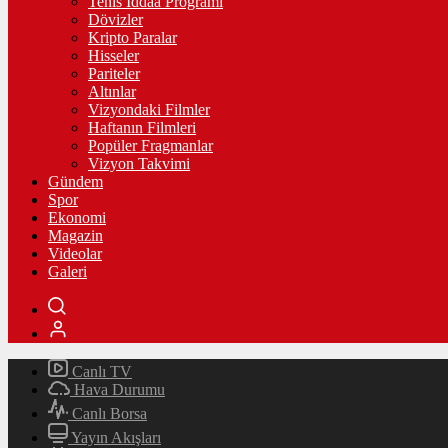
Tenis İddaa Programı
Dövizler
Kripto Paralar
Hisseler
Pariteler
Altınlar
Vizyondaki Filmler
Haftanın Filmleri
Popüler Fragmanlar
Vizyon Takvimi
Gündem
Spor
Ekonomi
Magazin
Videolar
Galeri
Canlı TV
Hava Durumu
Canlı Borsa
Yayın Akışları