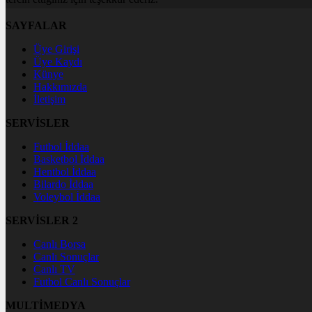
SAYFALAR
Üye Girişi
Üye Kaydı
Künye
Hakkımızda
İletişim
SERVİSLER
Futbol İddaa
Basketbol İddaa
Hentbol İddaa
Bilardo İddaa
Voleybol İddaa
SERVİSLER 2
Canlı Borsa
Canlı Sonuçlar
Canlı TV
Futbol Canlı Sonuçlar
MULTİMEDYA