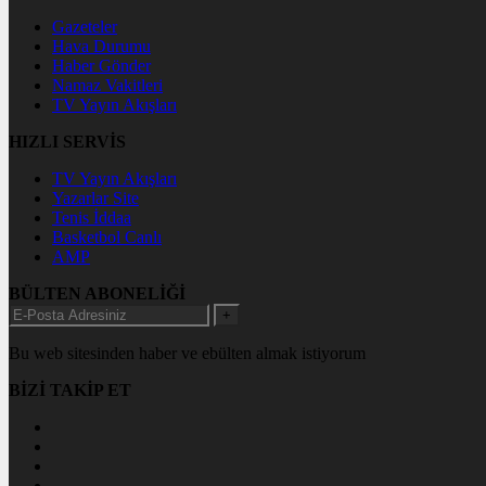
Gazeteler
Hava Durumu
Haber Gönder
Namaz Vakitleri
TV Yayın Akışları
HIZLI SERVİS
TV Yayın Akışları
Yazarlar Site
Tenis İddaa
Basketbol Canlı
AMP
BÜLTEN ABONELİĞİ
+
Bu web sitesinden haber ve ebülten almak istiyorum
BİZİ TAKİP ET