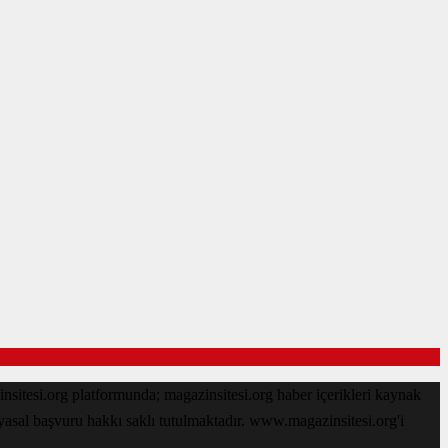
sitesi.org platformunda; magazinsitesi.org haber içerikleri kaynak
 yasal başvuru hakkı saklı tutulmaktadır. www.magazinsitesi.org'i