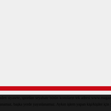
den siyasete, spordan seyahate bütün konuların tek adresi www.magazin
lanamaz, başka yerde yayınlanamaz. Aykırı işlem yapan kişi/kişiler için