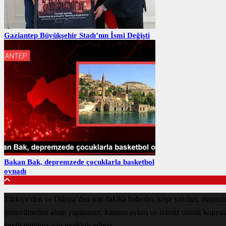
Gaziantep Büyükşehir Stadı’nın İsmi Değişti
Bakan Bak, depremzede çocuklarla basketbol
oynadı
Türkiye'den ve Dünya’dan son dakika haberler, köşe yazıları, magazin
gösterilmeden alıntı yapılamaz, kanuna aykırı ve izinsiz olarak kopya
tercih ettiğiniz için teşekkür ederiz.