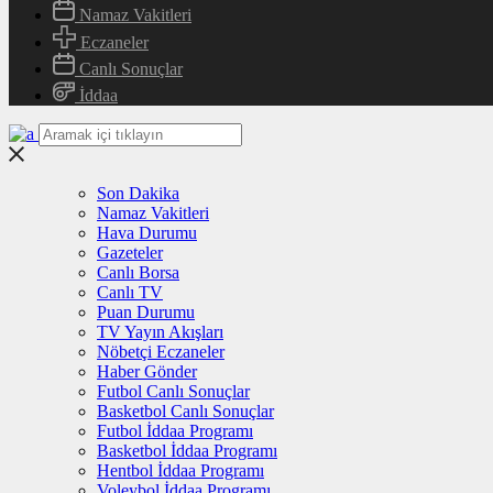
Namaz Vakitleri
Eczaneler
Canlı Sonuçlar
İddaa
Son Dakika
Namaz Vakitleri
Hava Durumu
Gazeteler
Canlı Borsa
Canlı TV
Puan Durumu
TV Yayın Akışları
Nöbetçi Eczaneler
Haber Gönder
Futbol Canlı Sonuçlar
Basketbol Canlı Sonuçlar
Futbol İddaa Programı
Basketbol İddaa Programı
Hentbol İddaa Programı
Voleybol İddaa Programı