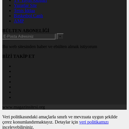
TV Yayın Akışları
Yazarlar Site
Tenis İddaa
Basketbol Canlı
AMP
BÜLTEN ABONELİĞİ
+
Bu web sitesinden haber ve ebülten almak istiyorum
BİZİ TAKİP ET
www.magazinsitesi.org
Veri politikasındaki amaçlarla sınırlı ve mevzuata uygun şekilde
çerez konumlandırmaktayız. Detaylar için
veri politikamızı
inceleyebilirsiniz.