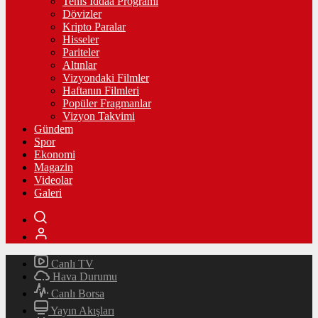
Tenis İddaa Programı
Dövizler
Kripto Paralar
Hisseler
Pariteler
Altınlar
Vizyondaki Filmler
Haftanın Filmleri
Popüler Fragmanlar
Vizyon Takvimi
Gündem
Spor
Ekonomi
Magazin
Videolar
Galeri
Canlı TV
Hava Durumu
Canlı Borsa
Yayın Akışları