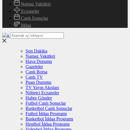
Namaz Vakitleri
Eczaneler
Canlı Sonuçlar
İddaa
Son Dakika
Namaz Vakitleri
Hava Durumu
Gazeteler
Canlı Borsa
Canlı TV
Puan Durumu
TV Yayın Akışları
Nöbetçi Eczaneler
Haber Gönder
Futbol Canlı Sonuçlar
Basketbol Canlı Sonuçlar
Futbol İddaa Programı
Basketbol İddaa Programı
Hentbol İddaa Programı
Voleybol İddaa Programı