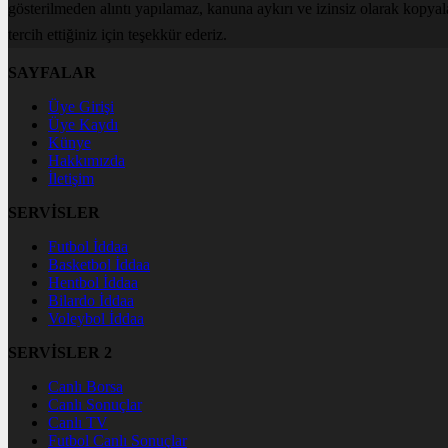
gösterilmeden alıntı yapılamaz, kanuna aykırı ve izinsiz olarak kopya
tercih ettiğiniz için teşekkür ederiz.
SAYFALAR
Üye Girişi
Üye Kaydı
Künye
Hakkımızda
İletişim
SERVİSLER
Futbol İddaa
Basketbol İddaa
Hentbol İddaa
Bilardo İddaa
Voleybol İddaa
SERVİSLER 2
Canlı Borsa
Canlı Sonuçlar
Canlı TV
Futbol Canlı Sonuçlar