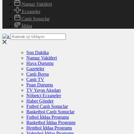
Namaz Vakitleri
Eczaneler
Canlı Sonuçlar
İddaa
Son Dakika
Namaz Vakitleri
Hava Durumu
Gazeteler
Canlı Borsa
Canlı TV
Puan Durumu
TV Yayın Akışları
Nöbetçi Eczaneler
Haber Gönder
Futbol Canlı Sonuçlar
Basketbol Canlı Sonuçlar
Futbol İddaa Programı
Basketbol İddaa Programı
Hentbol İddaa Programı
Voleybol İddaa Programı