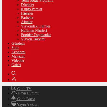
Tenis İddaa Programı
Dövizler
Kripto Paralar
Hisseler
Pariteler
Altınlar
Vizyondaki Filmler
Haftanın Filmleri
Popüler Fragmanlar
Vizyon Takvimi
Gündem
Spor
Ekonomi
Magazin
Videolar
Galeri
Canlı TV
Hava Durumu
Canlı Borsa
Yayın Akışları