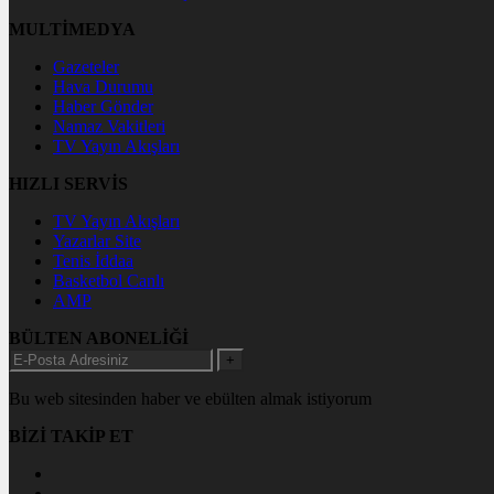
MULTİMEDYA
Gazeteler
Hava Durumu
Haber Gönder
Namaz Vakitleri
TV Yayın Akışları
HIZLI SERVİS
TV Yayın Akışları
Yazarlar Site
Tenis İddaa
Basketbol Canlı
AMP
BÜLTEN ABONELİĞİ
+
Bu web sitesinden haber ve ebülten almak istiyorum
BİZİ TAKİP ET