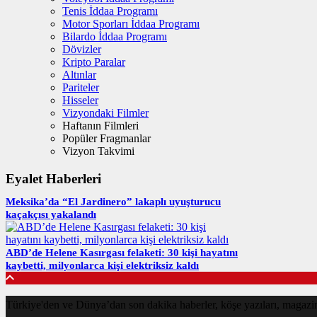
Tenis İddaa Programı
Motor Sporları İddaa Programı
Bilardo İddaa Programı
Dövizler
Kripto Paralar
Altınlar
Pariteler
Hisseler
Vizyondaki Filmler
Haftanın Filmleri
Popüler Fragmanlar
Vizyon Takvimi
Eyalet Haberleri
Meksika’da “El Jardinero” lakaplı uyuşturucu
kaçakçısı yakalandı
ABD’de Helene Kasırgası felaketi: 30 kişi hayatını
kaybetti, milyonlarca kişi elektriksiz kaldı
Türkiye'den ve Dünya’dan son dakika haberler, köşe yazıları, magazin