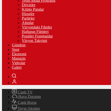
Tenis İddaa Programı
Dövizler
Kripto Paralar
Hisseler
Pariteler
Altınlar
Vizyondaki Filmler
Haftanın Filmleri
Popüler Fragmanlar
Vizyon Takvimi
Gündem
Spor
Ekonomi
Magazin
Videolar
Galeri
Canlı TV
Hava Durumu
Canlı Borsa
Yayın Akışları