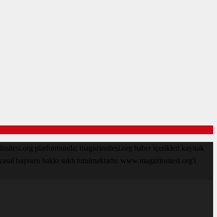
sitesi.org platformunda; magazinsitesi.org haber içerikleri kaynak
 yasal başvuru hakkı saklı tutulmaktadır. www.magazinsitesi.org'i