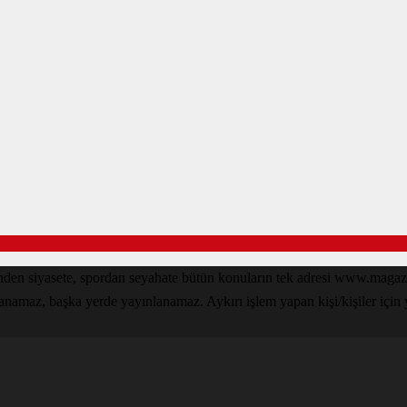
den siyasete, spordan seyahate bütün konuların tek adresi www.magazin
lanamaz, başka yerde yayınlanamaz. Aykırı işlem yapan kişi/kişiler için