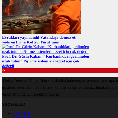
Evrakları yayınlandı! Vatandaşa domuz eti
yediren firma Köfteci Yusuf’muş
Prof. Dr. Güzin Kaban: “Kurbanlıkları gerilimden
uzak tutun” Pişirme sistemleri lezzet için çok
değerli
Türkiye'den ve Dünya’dan son dakika haberler, köşe yazıları, magazin
gösterilmeden alıntı yapılamaz, kanuna aykırı ve izinsiz olarak kopya
tercih ettiğiniz için teşekkür ederiz.
SAYFALAR
Üye Girişi
Üye Kaydı