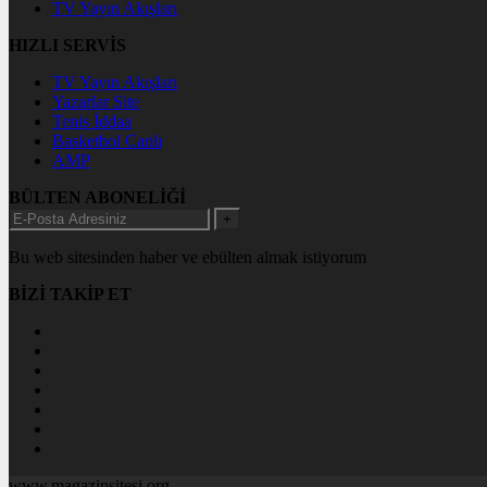
TV Yayın Akışları
HIZLI SERVİS
TV Yayın Akışları
Yazarlar Site
Tenis İddaa
Basketbol Canlı
AMP
BÜLTEN ABONELİĞİ
+
Bu web sitesinden haber ve ebülten almak istiyorum
BİZİ TAKİP ET
www.magazinsitesi.org