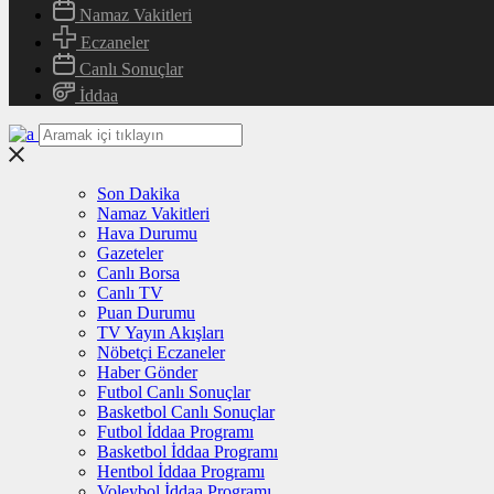
Namaz Vakitleri
Eczaneler
Canlı Sonuçlar
İddaa
Son Dakika
Namaz Vakitleri
Hava Durumu
Gazeteler
Canlı Borsa
Canlı TV
Puan Durumu
TV Yayın Akışları
Nöbetçi Eczaneler
Haber Gönder
Futbol Canlı Sonuçlar
Basketbol Canlı Sonuçlar
Futbol İddaa Programı
Basketbol İddaa Programı
Hentbol İddaa Programı
Voleybol İddaa Programı