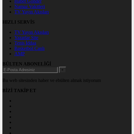
Haber Gönder
Namaz Vakitleri
TV Yayın Akışları
HIZLI SERVİS
TV Yayın Akışları
Yazarlar Site
Tenis İddaa
Basketbol Canlı
AMP
BÜLTEN ABONELİĞİ
+
Bu web sitesinden haber ve ebülten almak istiyorum
BİZİ TAKİP ET