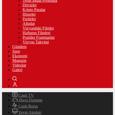
Tenis İddaa Programı
Dövizler
Kripto Paralar
Hisseler
Pariteler
Altınlar
Vizyondaki Filmler
Haftanın Filmleri
Popüler Fragmanlar
Vizyon Takvimi
Gündem
Spor
Ekonomi
Magazin
Videolar
Galeri
Canlı TV
Hava Durumu
Canlı Borsa
Yayın Akışları