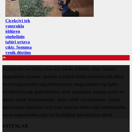
Çiçekçiyi tek
yumrukla
öldüren
şüphelinin
tabiri ortaya
çıktı: Sonuma
yenik düştüm
Türkiye'den ve Dünya’dan son dakika haberler, köşe yazıları,
magazinden siyasete, spordan seyahate bütün konuların tek adresi
www.magazinsitesi.org platformunda; magazinsitesi.org haber
içerikleri kaynak gösterilmeden alıntı yapılamaz, kanuna aykırı ve
izinsiz olarak kopyalanamaz, başka yerde yayınlanamaz. Aykırı
işlem yapan kişi/kişiler için yasal başvuru hakkı saklı tutulmaktadır.
www.magazinsitesi.org'i tercih ettiğiniz için teşekkür ederiz.
SAYFALAR