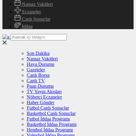
Namaz Vakitleri
Eczaneler
Canlı Sonuçlar
İddaa
Son Dakika
Namaz Vakitleri
Hava Durumu
Gazeteler
Canlı Borsa
Canlı TV
Puan Durumu
TV Yayın Akışları
Nöbetçi Eczaneler
Haber Gönder
Futbol Canlı Sonuçlar
Basketbol Canlı Sonuçlar
Futbol İddaa Programı
Basketbol İddaa Programı
Hentbol İddaa Programı
Voleybol İddaa Programı