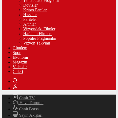
Tenis İddaa Programı
Dövizler
Kripto Paralar
Hisseler
Pariteler
Altınlar
Vizyondaki Filmler
Haftanın Filmleri
Popüler Fragmanlar
Vizyon Takvimi
Gündem
Spor
Ekonomi
Magazin
Videolar
Galeri
Canlı TV
Hava Durumu
Canlı Borsa
Yayın Akışları