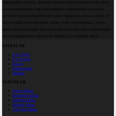
magazinden siyasete, spordan seyahate bütün konuların tek adresi
www.magazinsitesi.org platformunda; magazinsitesi.org haber
içerikleri kaynak gösterilmeden alıntı yapılamaz, kanuna aykırı ve
izinsiz olarak kopyalanamaz, başka yerde yayınlanamaz. Aykırı
işlem yapan kişi/kişiler için yasal başvuru hakkı saklı tutulmaktadır.
www.magazinsitesi.org'i tercih ettiğiniz için teşekkür ederiz.
SAYFALAR
Üye Girişi
Üye Kaydı
Künye
Hakkımızda
İletişim
SERVİSLER
Futbol İddaa
Basketbol İddaa
Hentbol İddaa
Bilardo İddaa
Voleybol İddaa