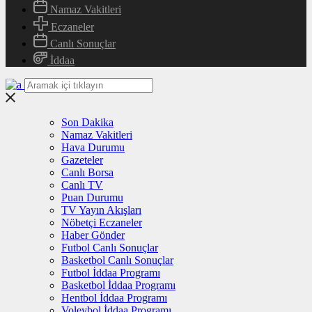
Namaz Vakitleri
Eczaneler
Canlı Sonuçlar
İddaa
Son Dakika
Namaz Vakitleri
Hava Durumu
Gazeteler
Canlı Borsa
Canlı TV
Puan Durumu
TV Yayın Akışları
Nöbetçi Eczaneler
Haber Gönder
Futbol Canlı Sonuçlar
Basketbol Canlı Sonuçlar
Futbol İddaa Programı
Basketbol İddaa Programı
Hentbol İddaa Programı
Voleybol İddaa Programı