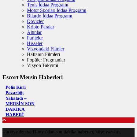
Tenis İddaa Programı
Motor Sporları İddaa Programı
Bilardo İddaa Programı
Dövizler
Kripto Paralar
Altınlar
Pariteler
Hisseler
Vizyondaki Filmler
Haftanın Filmleri
Popüler Fragmanlar
Vizyon Takvimi
Escort Mersin Haberleri
Polis Kirli
Pazarlığı
Yakaladı –
MERSİN SON
DAKİKA
HABERİ
Türkiye'den ve Dünya’dan son dakika haberler, köşe yazıları,