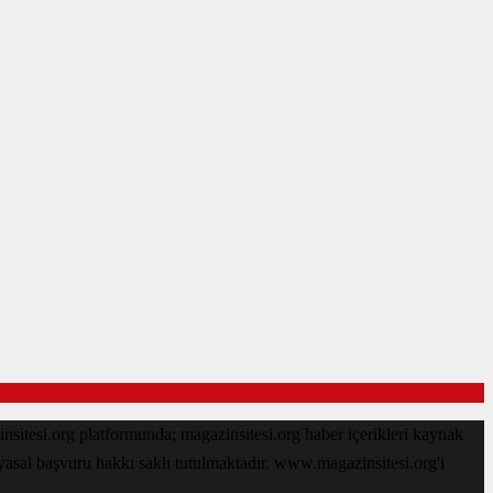
sitesi.org platformunda; magazinsitesi.org haber içerikleri kaynak
 yasal başvuru hakkı saklı tutulmaktadır. www.magazinsitesi.org'i