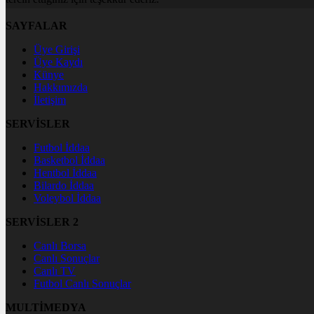
SAYFALAR
Üye Girişi
Üye Kaydı
Künye
Hakkımızda
İletişim
SERVİSLER
Futbol İddaa
Basketbol İddaa
Hentbol İddaa
Bilardo İddaa
Voleybol İddaa
SERVİSLER 2
Canlı Borsa
Canlı Sonuçlar
Canlı TV
Futbol Canlı Sonuçlar
MULTİMEDYA