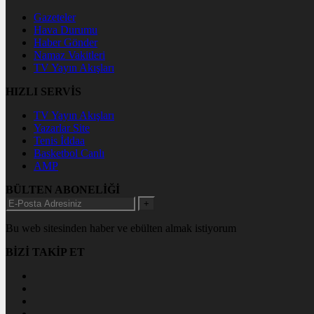
Gazeteler
Hava Durumu
Haber Gönder
Namaz Vakitleri
TV Yayın Akışları
HIZLI SERVİS
TV Yayın Akışları
Yazarlar Site
Tenis İddaa
Basketbol Canlı
AMP
BÜLTEN ABONELİĞİ
+
Bu web sitesinden haber ve ebülten almak istiyorum
BİZİ TAKİP ET