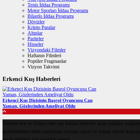
Tenis İddaa Programı
Motor Sporları İddaa Programı
Bilardo İddaa Programı
Dövizler
Kripto Paralar
Altınlar
Pariteler
Hisseler
Vizyondaki Filmler
Haftanın Filmleri
Popüler Fragmanlar
Vizyon Takvimi
Erkenci Kuş Haberleri
Erkenci Kuş Dizisinin Başrol Oyuncusu Can
Yaman, Gözlerinden Ameliyat Oldu
Türkiye'den ve Dünya’dan son dakika haberler, köşe yazıları, magazin
gösterilmeden alıntı yapılamaz, kanuna aykırı ve izinsiz olarak kopya
tercih ettiğiniz için teşekkür ederiz.