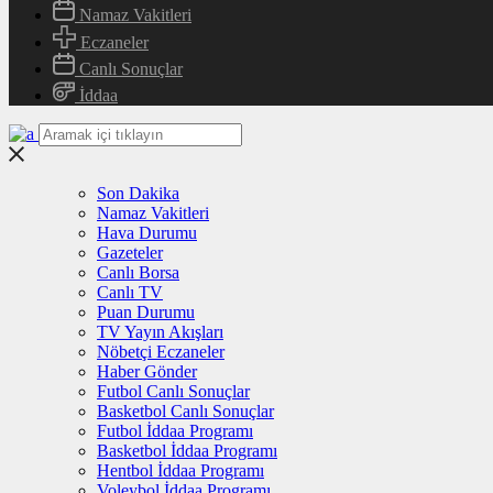
Namaz Vakitleri
Eczaneler
Canlı Sonuçlar
İddaa
Son Dakika
Namaz Vakitleri
Hava Durumu
Gazeteler
Canlı Borsa
Canlı TV
Puan Durumu
TV Yayın Akışları
Nöbetçi Eczaneler
Haber Gönder
Futbol Canlı Sonuçlar
Basketbol Canlı Sonuçlar
Futbol İddaa Programı
Basketbol İddaa Programı
Hentbol İddaa Programı
Voleybol İddaa Programı