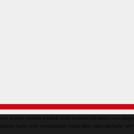
den siyasete, spordan seyahate bütün konuların tek adresi www.magazin
lanamaz, başka yerde yayınlanamaz. Aykırı işlem yapan kişi/kişiler için