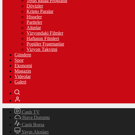
Tenis İddaa Programı
Dövizler
Kripto Paralar
Hisseler
Pariteler
Altınlar
Vizyondaki Filmler
Haftanın Filmleri
Popüler Fragmanlar
Vizyon Takvimi
Gündem
Spor
Ekonomi
Magazin
Videolar
Galeri
Canlı TV
Hava Durumu
Canlı Borsa
Yayın Akışları