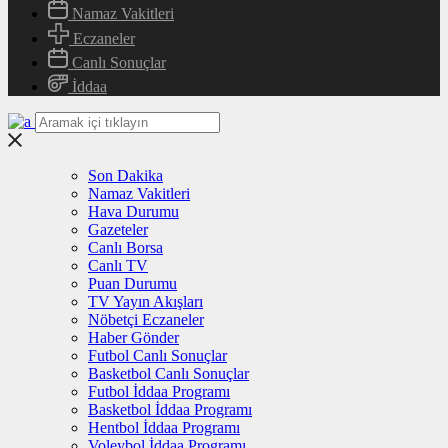
Namaz Vakitleri
Eczaneler
Canlı Sonuçlar
İddaa
Son Dakika
Namaz Vakitleri
Hava Durumu
Gazeteler
Canlı Borsa
Canlı TV
Puan Durumu
TV Yayın Akışları
Nöbetçi Eczaneler
Haber Gönder
Futbol Canlı Sonuçlar
Basketbol Canlı Sonuçlar
Futbol İddaa Programı
Basketbol İddaa Programı
Hentbol İddaa Programı
Voleybol İddaa Programı