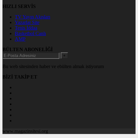
HIZLI SERVİS
TV Yayın Akışları
Yazarlar Site
Tenis İddaa
Basketbol Canlı
AMP
BÜLTEN ABONELİĞİ
+
Bu web sitesinden haber ve ebülten almak istiyorum
BİZİ TAKİP ET
www.magazinsitesi.org