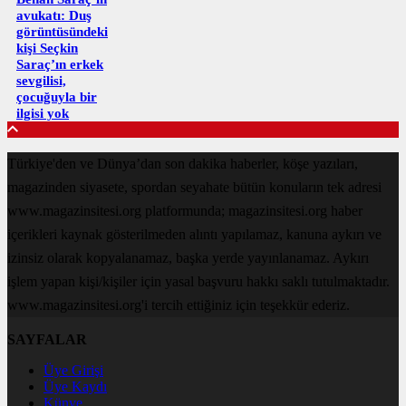
avukatı: Duş
görüntüsündeki
kişi Seçkin
Saraç’ın erkek
sevgilisi,
çocuğuyla bir
ilgisi yok
Türkiye'den ve Dünya’dan son dakika haberler, köşe yazıları,
magazinden siyasete, spordan seyahate bütün konuların tek adresi
www.magazinsitesi.org platformunda; magazinsitesi.org haber
içerikleri kaynak gösterilmeden alıntı yapılamaz, kanuna aykırı ve
izinsiz olarak kopyalanamaz, başka yerde yayınlanamaz. Aykırı
işlem yapan kişi/kişiler için yasal başvuru hakkı saklı tutulmaktadır.
www.magazinsitesi.org'i tercih ettiğiniz için teşekkür ederiz.
SAYFALAR
Üye Girişi
Üye Kaydı
Künye