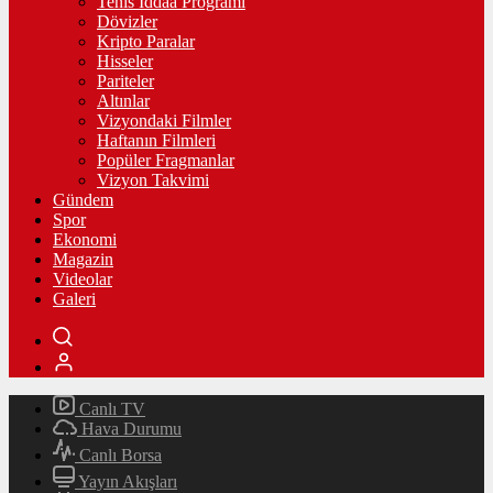
Tenis İddaa Programı
Dövizler
Kripto Paralar
Hisseler
Pariteler
Altınlar
Vizyondaki Filmler
Haftanın Filmleri
Popüler Fragmanlar
Vizyon Takvimi
Gündem
Spor
Ekonomi
Magazin
Videolar
Galeri
Canlı TV
Hava Durumu
Canlı Borsa
Yayın Akışları