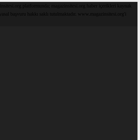
sitesi.org platformunda; magazinsitesi.org haber içerikleri kaynak
 yasal başvuru hakkı saklı tutulmaktadır. www.magazinsitesi.org'i