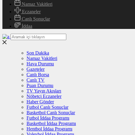
Namaz Vakitleri
Eczaneler
Canlı Sonuçlar
İddaa
Son Dakika
Namaz Vakitleri
Hava Durumu
Gazeteler
Canlı Borsa
Canlı TV
Puan Durumu
TV Yayın Akışları
Nöbetçi Eczaneler
Haber Gönder
Futbol Canlı Sonuçlar
Basketbol Canlı Sonuçlar
Futbol İddaa Programı
Basketbol İddaa Programı
Hentbol İddaa Programı
Voleybol İddaa Programı