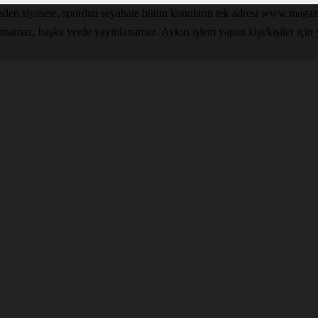
den siyasete, spordan seyahate bütün konuların tek adresi www.magazin
lanamaz, başka yerde yayınlanamaz. Aykırı işlem yapan kişi/kişiler için