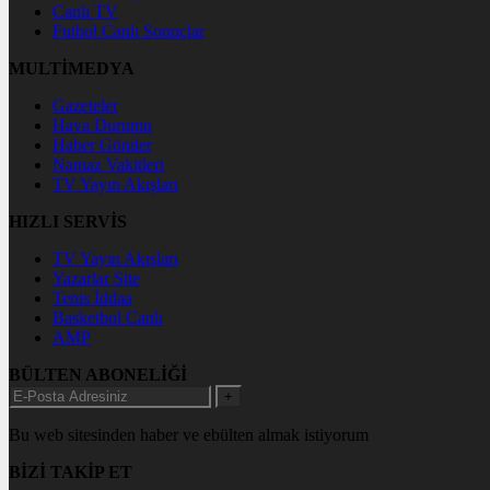
Canlı TV
Futbol Canlı Sonuçlar
MULTİMEDYA
Gazeteler
Hava Durumu
Haber Gönder
Namaz Vakitleri
TV Yayın Akışları
HIZLI SERVİS
TV Yayın Akışları
Yazarlar Site
Tenis İddaa
Basketbol Canlı
AMP
BÜLTEN ABONELİĞİ
+
Bu web sitesinden haber ve ebülten almak istiyorum
BİZİ TAKİP ET