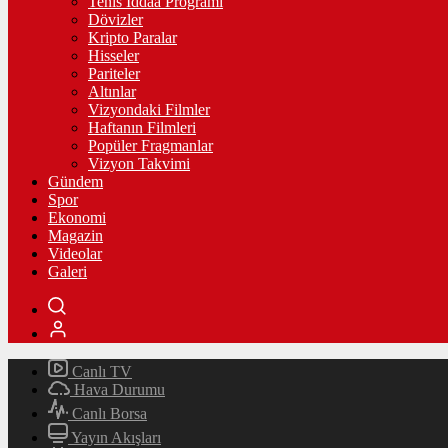
Tenis İddaa Programı
Dövizler
Kripto Paralar
Hisseler
Pariteler
Altınlar
Vizyondaki Filmler
Haftanın Filmleri
Popüler Fragmanlar
Vizyon Takvimi
Gündem
Spor
Ekonomi
Magazin
Videolar
Galeri
Canlı TV
Hava Durumu
Canlı Borsa
Yayın Akışları