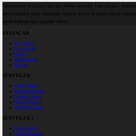
Türkiye'den ve Dünya’dan son dakika haberler, köşe yazıları, magazin
gösterilmeden alıntı yapılamaz, kanuna aykırı ve izinsiz olarak kopya
tercih ettiğiniz için teşekkür ederiz.
SAYFALAR
Üye Girişi
Üye Kaydı
Künye
Hakkımızda
İletişim
SERVİSLER
Futbol İddaa
Basketbol İddaa
Hentbol İddaa
Bilardo İddaa
Voleybol İddaa
SERVİSLER 2
Canlı Borsa
Canlı Sonuçlar