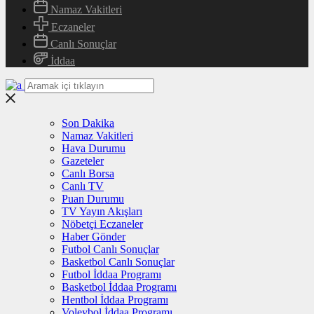
Namaz Vakitleri
Eczaneler
Canlı Sonuçlar
İddaa
Son Dakika
Namaz Vakitleri
Hava Durumu
Gazeteler
Canlı Borsa
Canlı TV
Puan Durumu
TV Yayın Akışları
Nöbetçi Eczaneler
Haber Gönder
Futbol Canlı Sonuçlar
Basketbol Canlı Sonuçlar
Futbol İddaa Programı
Basketbol İddaa Programı
Hentbol İddaa Programı
Voleybol İddaa Programı