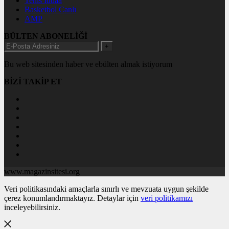
Tenis İddaa
Basketbol Canlı
AMP
BÜLTEN ABONELİĞİ
+
Bu web sitesinden haber ve ebülten almak istiyorum
BİZİ TAKİP ET
www.magazinsitesi.org
Veri politikasındaki amaçlarla sınırlı ve mevzuata uygun şekilde
çerez konumlandırmaktayız. Detaylar için
veri politikamızı
inceleyebilirsiniz.