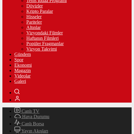
Tenis İddaa Programı
Dövizler
Kripto Paralar
Hisseler
Pariteler
Altınlar
Vizyondaki Filmler
Haftanın Filmleri
Popüler Fragmanlar
Vizyon Takvimi
Gündem
Spor
Ekonomi
Magazin
Videolar
Galeri
Canlı TV
Hava Durumu
Canlı Borsa
Yayın Akışları