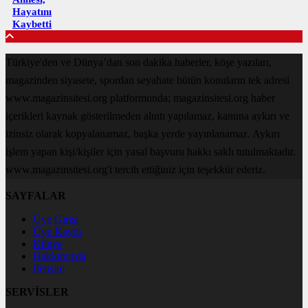
Hayatını
Kaybetti
Türkiye'den ve Dünya’dan son dakika haberler, köşe yazıları,
magazinden siyasete, spordan seyahate bütün konuların tek adresi
www.magazinsitesi.org platformunda; magazinsitesi.org haber
içerikleri kaynak gösterilmeden alıntı yapılamaz, kanuna aykırı ve
izinsiz olarak kopyalanamaz, başka yerde yayınlanamaz. Aykırı
işlem yapan kişi/kişiler için yasal başvuru hakkı saklı tutulmaktadır.
www.magazinsitesi.org'i tercih ettiğiniz için teşekkür ederiz.
SAYFALAR
Üye Girişi
Üye Kaydı
Künye
Hakkımızda
İletişim
SERVİSLER