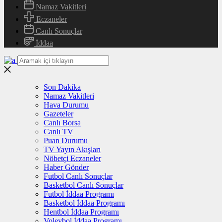
Namaz Vakitleri
Eczaneler
Canlı Sonuçlar
İddaa
Son Dakika
Namaz Vakitleri
Hava Durumu
Gazeteler
Canlı Borsa
Canlı TV
Puan Durumu
TV Yayın Akışları
Nöbetçi Eczaneler
Haber Gönder
Futbol Canlı Sonuçlar
Basketbol Canlı Sonuçlar
Futbol İddaa Programı
Basketbol İddaa Programı
Hentbol İddaa Programı
Voleybol İddaa Programı