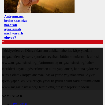
Antrenmanı,
beden saatinize
nazaran
ayarlamak
nasıl yararlı
oluyor?
Türkiye'den ve Dünya’dan son dakika haberler, köşe yazıları,
magazinden siyasete, spordan seyahate bütün konuların tek adresi
www.magazinsitesi.org platformunda; magazinsitesi.org haber
içerikleri kaynak gösterilmeden alıntı yapılamaz, kanuna aykırı ve
izinsiz olarak kopyalanamaz, başka yerde yayınlanamaz. Aykırı
işlem yapan kişi/kişiler için yasal başvuru hakkı saklı tutulmaktadır.
www.magazinsitesi.org'i tercih ettiğiniz için teşekkür ederiz.
SAYFALAR
Üye Girişi