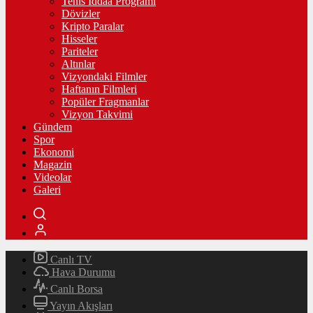
Tenis İddaa Programı
Dövizler
Kripto Paralar
Hisseler
Pariteler
Altınlar
Vizyondaki Filmler
Haftanın Filmleri
Popüler Fragmanlar
Vizyon Takvimi
Gündem
Spor
Ekonomi
Magazin
Videolar
Galeri
Canlı TV
Hava Durumu
Canlı Borsa
Yayın Akışları