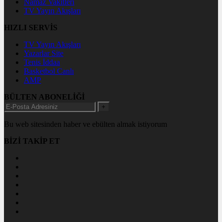
Namaz Vakitleri
TV Yayın Akışları
HIZLI SERVİS
TV Yayın Akışları
Yazarlar Site
Tenis İddaa
Basketbol Canlı
AMP
BÜLTEN ABONELİĞİ
+
Bu web sitesinden haber ve ebülten almak istiyorum
BİZİ TAKİP ET