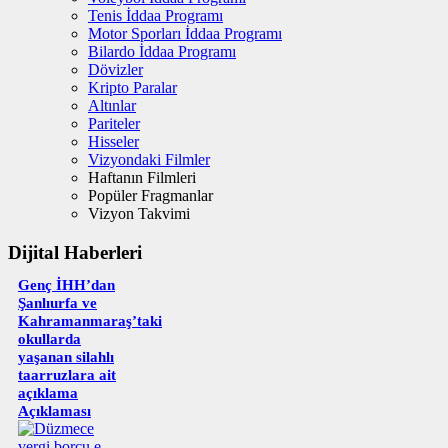
Tenis İddaa Programı
Motor Sporları İddaa Programı
Bilardo İddaa Programı
Dövizler
Kripto Paralar
Altınlar
Pariteler
Hisseler
Vizyondaki Filmler
Haftanın Filmleri
Popüler Fragmanlar
Vizyon Takvimi
Dijital Haberleri
Genç İHH’dan
Şanlıurfa ve
Kahramanmaraş’taki
okullarda
yaşanan silahlı
taarruzlara ait
açıklama
Açıklaması