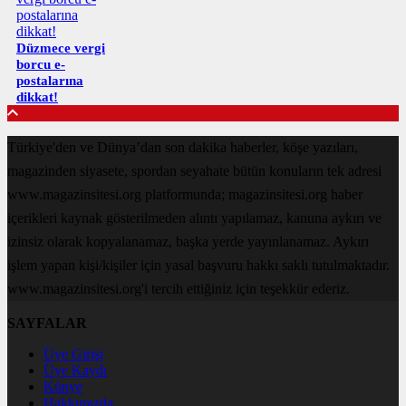
Düzmece vergi
borcu e-
postalarına
dikkat!
Türkiye'den ve Dünya’dan son dakika haberler, köşe yazıları,
magazinden siyasete, spordan seyahate bütün konuların tek adresi
www.magazinsitesi.org platformunda; magazinsitesi.org haber
içerikleri kaynak gösterilmeden alıntı yapılamaz, kanuna aykırı ve
izinsiz olarak kopyalanamaz, başka yerde yayınlanamaz. Aykırı
işlem yapan kişi/kişiler için yasal başvuru hakkı saklı tutulmaktadır.
www.magazinsitesi.org'i tercih ettiğiniz için teşekkür ederiz.
SAYFALAR
Üye Girişi
Üye Kaydı
Künye
Hakkımızda