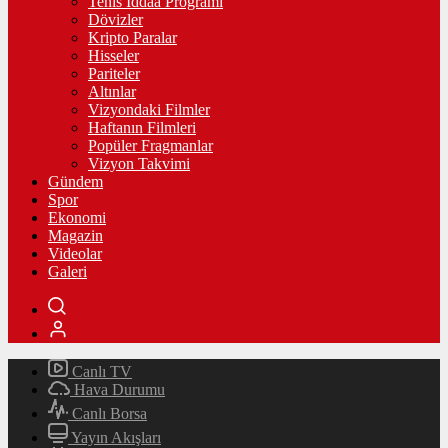
Tenis İddaa Programı
Dövizler
Kripto Paralar
Hisseler
Pariteler
Altınlar
Vizyondaki Filmler
Haftanın Filmleri
Popüler Fragmanlar
Vizyon Takvimi
Gündem
Spor
Ekonomi
Magazin
Videolar
Galeri
Canlı TV
Hava Durumu
Canlı Borsa
Yayın Akışları