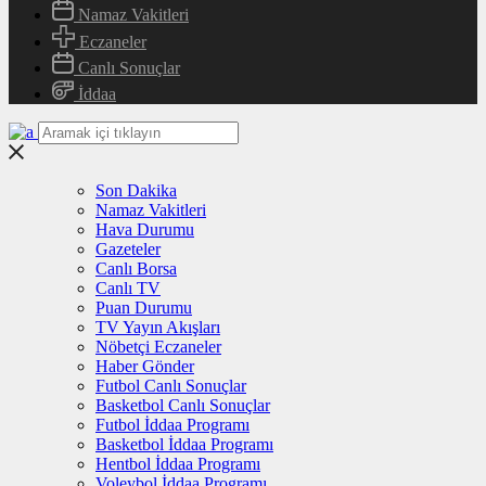
Namaz Vakitleri
Eczaneler
Canlı Sonuçlar
İddaa
Son Dakika
Namaz Vakitleri
Hava Durumu
Gazeteler
Canlı Borsa
Canlı TV
Puan Durumu
TV Yayın Akışları
Nöbetçi Eczaneler
Haber Gönder
Futbol Canlı Sonuçlar
Basketbol Canlı Sonuçlar
Futbol İddaa Programı
Basketbol İddaa Programı
Hentbol İddaa Programı
Voleybol İddaa Programı