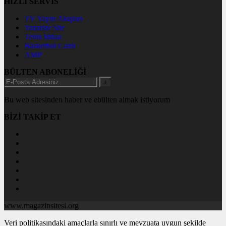
HIZLI SERVİS
TV Yayın Akışları
Yazarlar Site
Tenis İddaa
Basketbol Canlı
AMP
BÜLTEN ABONELİĞİ
+
Bu web sitesinden haber ve ebülten almak istiyorum
BİZİ TAKİP ET
www.magazinsitesi.org
Veri politikasındaki amaçlarla sınırlı ve mevzuata uygun şekilde