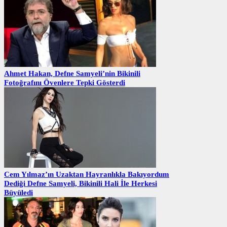
Ahmet Hakan, Defne Samyeli’nin Bikinili
Fotoğrafını Övenlere Tepki Gösterdi
Cem Yılmaz’ın Uzaktan Hayranlıkla Bakıyordum
Dediği Defne Samyeli, Bikinili Hali İle Herkesi
Büyüledi