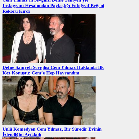
Instagram Hesabından Paylaştığı Fotoğraf Beğeni
Rekoru Kırdı
Defne Samyeli Sevgilisi Cem Yılmaz Hakkında İlk
Kez Konuştu: Cem’e Hep Hayrandım
Ünlü Komedyen Cem Yılmaz, Bir Süredir Evinin
İzlendiğini Açıkladı