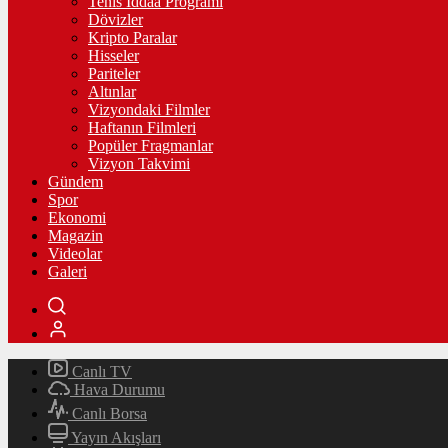
Tenis İddaa Programı
Dövizler
Kripto Paralar
Hisseler
Pariteler
Altınlar
Vizyondaki Filmler
Haftanın Filmleri
Popüler Fragmanlar
Vizyon Takvimi
Gündem
Spor
Ekonomi
Magazin
Videolar
Galeri
Canlı TV
Hava Durumu
Canlı Borsa
Yayın Akışları