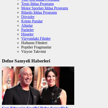
Tenis İddaa Programı
Motor Sporları İddaa Programı
Bilardo İddaa Programı
Dövizler
Kripto Paralar
Altınlar
Pariteler
Hisseler
Vizyondaki Filmler
Haftanın Filmleri
Popüler Fragmanlar
Vizyon Takvimi
Defne Samyeli Haberleri
Cem Yılmaz’ın Sevgilisi Defne Samyeli’yle