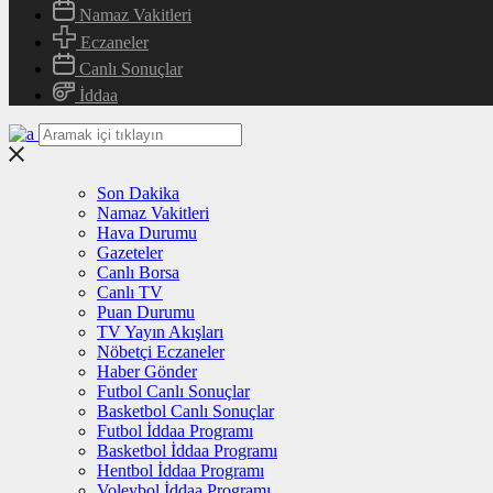
Namaz Vakitleri
Eczaneler
Canlı Sonuçlar
İddaa
Son Dakika
Namaz Vakitleri
Hava Durumu
Gazeteler
Canlı Borsa
Canlı TV
Puan Durumu
TV Yayın Akışları
Nöbetçi Eczaneler
Haber Gönder
Futbol Canlı Sonuçlar
Basketbol Canlı Sonuçlar
Futbol İddaa Programı
Basketbol İddaa Programı
Hentbol İddaa Programı
Voleybol İddaa Programı