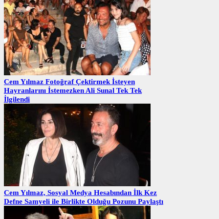
Cem Yılmaz Fotoğraf Çektirmek İsteyen
Hayranlarını İstemezken Ali Sunal Tek Tek
İlgilendi
Cem Yılmaz, Sosyal Medya Hesabından İlk Kez
Defne Samyeli ile Birlikte Olduğu Pozunu Paylaştı