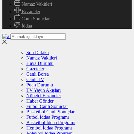
Namaz Vakitleri
Eczaneler
Canlı Sonuçlar
İddaa
Son Dakika
Namaz Vakitleri
Hava Durumu
Gazeteler
Canlı Borsa
Canlı TV
Puan Durumu
TV Yayın Akışları
Nöbetçi Eczaneler
Haber Gönder
Futbol Canlı Sonuçlar
Basketbol Canlı Sonuçlar
Futbol İddaa Programı
Basketbol İddaa Programı
Hentbol İddaa Programı
Voleybol İddaa Programı