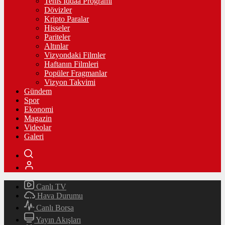
Tenis İddaa Programı
Dövizler
Kripto Paralar
Hisseler
Pariteler
Altınlar
Vizyondaki Filmler
Haftanın Filmleri
Popüler Fragmanlar
Vizyon Takvimi
Gündem
Spor
Ekonomi
Magazin
Videolar
Galeri
Canlı TV
Hava Durumu
Canlı Borsa
Yayın Akışları