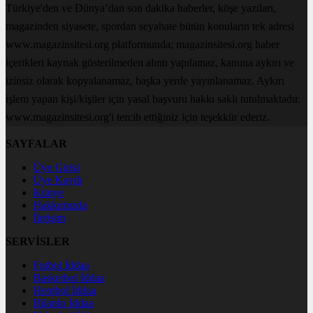
Türkiye'den ve Dünya’dan son dakika haberler, köşe yazıları,
magazinden siyasete, spordan seyahate bütün konuların tek adresi
www.magazinsitesi.org platformunda; magazinsitesi.org haber
içerikleri kaynak gösterilmeden alıntı yapılamaz, kanuna aykırı ve
izinsiz olarak kopyalanamaz, başka yerde yayınlanamaz. Aykırı
işlem yapan kişi/kişiler için yasal başvuru hakkı saklı tutulmaktadır.
www.magazinsitesi.org'i tercih ettiğiniz için teşekkür ederiz.
SAYFALAR
Üye Girişi
Üye Kaydı
Künye
Hakkımızda
İletişim
SERVİSLER
Futbol İddaa
Basketbol İddaa
Hentbol İddaa
Bilardo İddaa