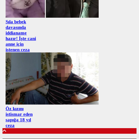
Sıla bebek
davasında
iddianame
hazır! İşte cani
anne için
istenen ceza
Öz kızını
istismar eden
sapığa 18 yıl
ceza