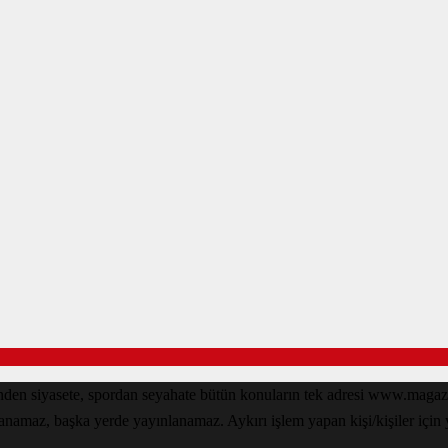
den siyasete, spordan seyahate bütün konuların tek adresi www.magazin
lanamaz, başka yerde yayınlanamaz. Aykırı işlem yapan kişi/kişiler için