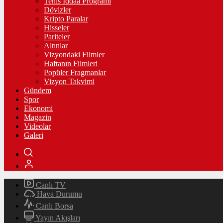
Tenis İddaa Programı
Dövizler
Kripto Paralar
Hisseler
Pariteler
Altınlar
Vizyondaki Filmler
Haftanın Filmleri
Popüler Fragmanlar
Vizyon Takvimi
Gündem
Spor
Ekonomi
Magazin
Videolar
Galeri
Canlı TV
Hava Durumu
Canlı Borsa
Yayın Akışları