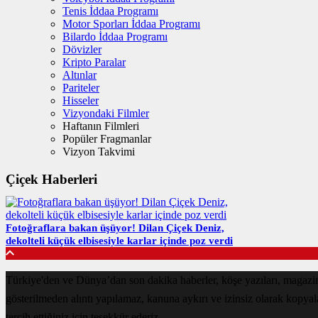
Tenis İddaa Programı
Motor Sporları İddaa Programı
Bilardo İddaa Programı
Dövizler
Kripto Paralar
Altınlar
Pariteler
Hisseler
Vizyondaki Filmler
Haftanın Filmleri
Popüler Fragmanlar
Vizyon Takvimi
Çiçek Haberleri
Fotoğraflara bakan üşüyor! Dilan Çiçek Deniz,
dekolteli küçük elbisesiyle karlar içinde poz verdi
Türkiye'den ve Dünya’dan son dakika haberler, köşe yazıları, magazin
gösterilmeden alıntı yapılamaz, kanuna aykırı ve izinsiz olarak kopya
tercih ettiğiniz için teşekkür ederiz.