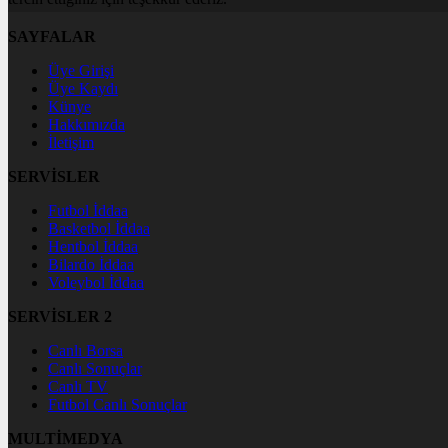
SAYFALAR
Üye Girişi
Üye Kaydı
Künye
Hakkımızda
İletişim
SERVİSLER
Futbol İddaa
Basketbol İddaa
Hentbol İddaa
Bilardo İddaa
Voleybol İddaa
SERVİSLER 2
Canlı Borsa
Canlı Sonuçlar
Canlı TV
Futbol Canlı Sonuçlar
MULTİMEDYA