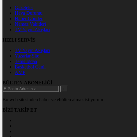
Gazeteler
Hava Durumu
Haber Gönder
Namaz Vakitleri
TV Yayın Akışları
HIZLI SERVİS
TV Yayın Akışları
Yazarlar Site
Tenis İddaa
Basketbol Canlı
AMP
BÜLTEN ABONELİĞİ
+
Bu web sitesinden haber ve ebülten almak istiyorum
BİZİ TAKİP ET