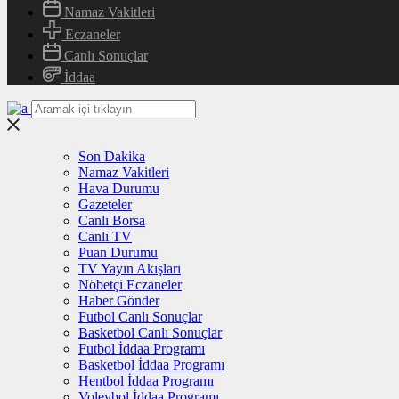
Namaz Vakitleri
Eczaneler
Canlı Sonuçlar
İddaa
Son Dakika
Namaz Vakitleri
Hava Durumu
Gazeteler
Canlı Borsa
Canlı TV
Puan Durumu
TV Yayın Akışları
Nöbetçi Eczaneler
Haber Gönder
Futbol Canlı Sonuçlar
Basketbol Canlı Sonuçlar
Futbol İddaa Programı
Basketbol İddaa Programı
Hentbol İddaa Programı
Voleybol İddaa Programı