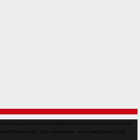
sitesi.org platformunda; magazinsitesi.org haber içerikleri kaynak
 yasal başvuru hakkı saklı tutulmaktadır. www.magazinsitesi.org'i