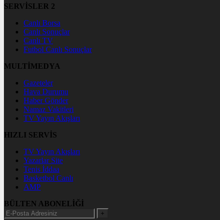
SERVİSLER 2
Canlı Borsa
Canlı Sonuçlar
Canlı TV
Futbol Canlı Sonuçlar
MULTİMEDYA
Gazeteler
Hava Durumu
Haber Gönder
Namaz Vakitleri
TV Yayın Akışları
HIZLI SERVİS
TV Yayın Akışları
Yazarlar Site
Tenis İddaa
Basketbol Canlı
AMP
BÜLTEN ABONELİĞİ
+