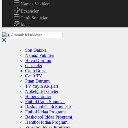
Namaz Vakitleri
Eczaneler
Canlı Sonuçlar
İddaa
Son Dakika
Namaz Vakitleri
Hava Durumu
Gazeteler
Canlı Borsa
Canlı TV
Puan Durumu
TV Yayın Akışları
Nöbetçi Eczaneler
Haber Gönder
Futbol Canlı Sonuçlar
Basketbol Canlı Sonuçlar
Futbol İddaa Programı
Basketbol İddaa Programı
Hentbol İddaa Programı
Voleybol İddaa Programı