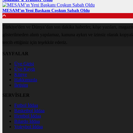
MESAM’ın Yeni Başkanı Coşkun Sabah Oldu
Türkiye'den ve Dünya’dan son dakika haberler, köşe yazıları, magazin
gösterilmeden alıntı yapılamaz, kanuna aykırı ve izinsiz olarak kopya
tercih ettiğiniz için teşekkür ederiz.
SAYFALAR
Üye Girişi
Üye Kaydı
Künye
Hakkımızda
İletişim
SERVİSLER
Futbol İddaa
Basketbol İddaa
Hentbol İddaa
Bilardo İddaa
Voleybol İddaa