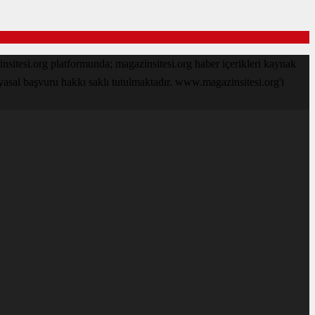
sitesi.org platformunda; magazinsitesi.org haber içerikleri kaynak
 yasal başvuru hakkı saklı tutulmaktadır. www.magazinsitesi.org'i