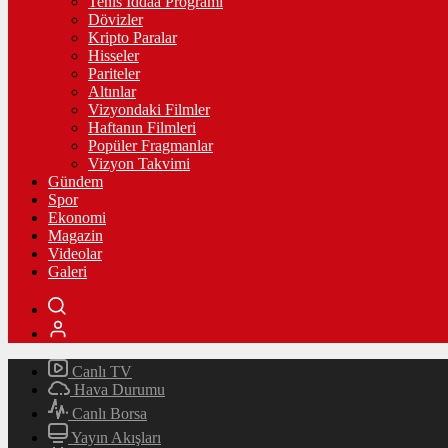
Tenis İddaa Programı
Dövizler
Kripto Paralar
Hisseler
Pariteler
Altınlar
Vizyondaki Filmler
Haftanın Filmleri
Popüler Fragmanlar
Vizyon Takvimi
Gündem
Spor
Ekonomi
Magazin
Videolar
Galeri
Canlı TV
Hava Durumu
Canlı Borsa
Yayın Akışları