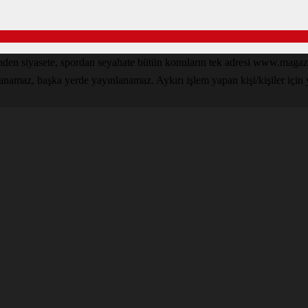
den siyasete, spordan seyahate bütün konuların tek adresi www.magazin
lanamaz, başka yerde yayınlanamaz. Aykırı işlem yapan kişi/kişiler için