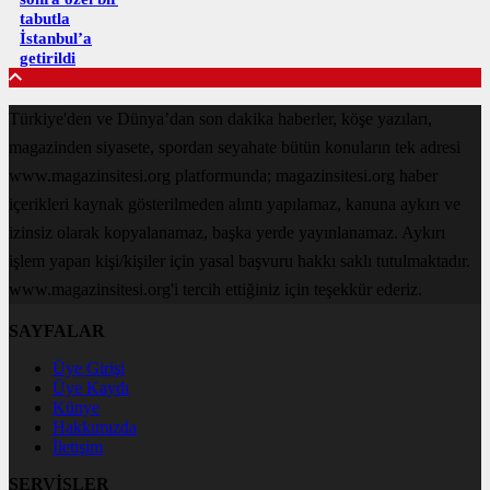
tabutla
İstanbul’a
getirildi
Türkiye'den ve Dünya’dan son dakika haberler, köşe yazıları,
magazinden siyasete, spordan seyahate bütün konuların tek adresi
www.magazinsitesi.org platformunda; magazinsitesi.org haber
içerikleri kaynak gösterilmeden alıntı yapılamaz, kanuna aykırı ve
izinsiz olarak kopyalanamaz, başka yerde yayınlanamaz. Aykırı
işlem yapan kişi/kişiler için yasal başvuru hakkı saklı tutulmaktadır.
www.magazinsitesi.org'i tercih ettiğiniz için teşekkür ederiz.
SAYFALAR
Üye Girişi
Üye Kaydı
Künye
Hakkımızda
İletişim
SERVİSLER