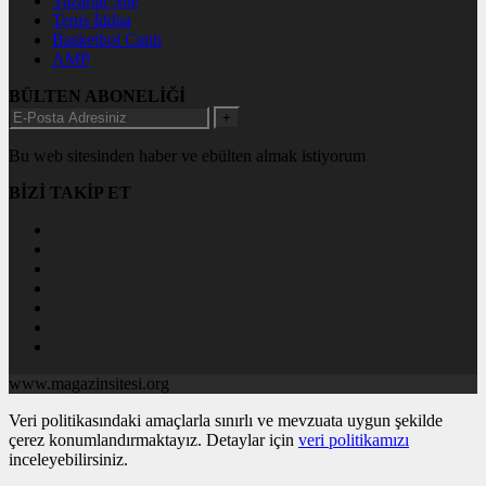
Yazarlar Site
Tenis İddaa
Basketbol Canlı
AMP
BÜLTEN ABONELİĞİ
+
Bu web sitesinden haber ve ebülten almak istiyorum
BİZİ TAKİP ET
www.magazinsitesi.org
Veri politikasındaki amaçlarla sınırlı ve mevzuata uygun şekilde
çerez konumlandırmaktayız. Detaylar için
veri politikamızı
inceleyebilirsiniz.