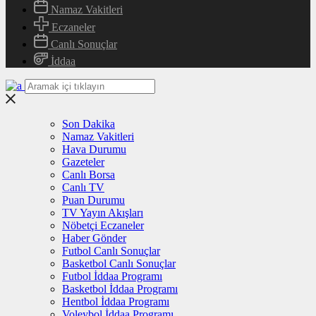
Namaz Vakitleri
Eczaneler
Canlı Sonuçlar
İddaa
Son Dakika
Namaz Vakitleri
Hava Durumu
Gazeteler
Canlı Borsa
Canlı TV
Puan Durumu
TV Yayın Akışları
Nöbetçi Eczaneler
Haber Gönder
Futbol Canlı Sonuçlar
Basketbol Canlı Sonuçlar
Futbol İddaa Programı
Basketbol İddaa Programı
Hentbol İddaa Programı
Voleybol İddaa Programı