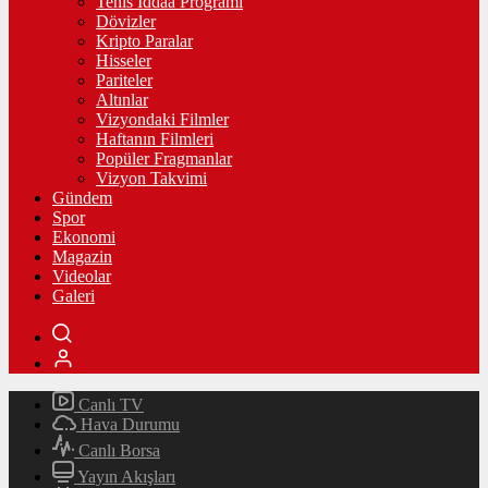
Tenis İddaa Programı
Dövizler
Kripto Paralar
Hisseler
Pariteler
Altınlar
Vizyondaki Filmler
Haftanın Filmleri
Popüler Fragmanlar
Vizyon Takvimi
Gündem
Spor
Ekonomi
Magazin
Videolar
Galeri
Canlı TV
Hava Durumu
Canlı Borsa
Yayın Akışları