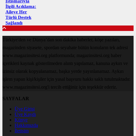
İstismarıyla
İlgili Açıklama:
Aileye Her
Türlü Destek
Sağlandı
Türkiye'den ve Dünya’dan son dakika haberler, köşe yazıları,
magazinden siyasete, spordan seyahate bütün konuların tek adresi
www.magazinsitesi.org platformunda; magazinsitesi.org haber
içerikleri kaynak gösterilmeden alıntı yapılamaz, kanuna aykırı ve
izinsiz olarak kopyalanamaz, başka yerde yayınlanamaz. Aykırı
işlem yapan kişi/kişiler için yasal başvuru hakkı saklı tutulmaktadır.
www.magazinsitesi.org'i tercih ettiğiniz için teşekkür ederiz.
SAYFALAR
Üye Girişi
Üye Kaydı
Künye
Hakkımızda
İletişim