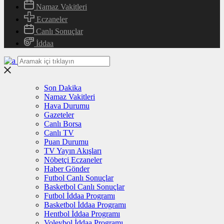
Namaz Vakitleri
Eczaneler
Canlı Sonuçlar
İddaa
Son Dakika
Namaz Vakitleri
Hava Durumu
Gazeteler
Canlı Borsa
Canlı TV
Puan Durumu
TV Yayın Akışları
Nöbetçi Eczaneler
Haber Gönder
Futbol Canlı Sonuçlar
Basketbol Canlı Sonuçlar
Futbol İddaa Programı
Basketbol İddaa Programı
Hentbol İddaa Programı
Voleybol İddaa Programı