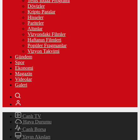
Tenis İddaa Programı
Dövizler
Kripto Paralar
Hisseler
Pariteler
Altınlar
Vizyondaki Filmler
Haftanın Filmleri
Popüler Fragmanlar
Vizyon Takvimi
Gündem
Spor
Ekonomi
Magazin
Videolar
Galeri
Canlı TV
Hava Durumu
Canlı Borsa
Yayın Akışları