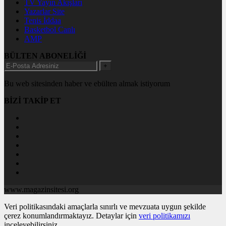
TV Yayın Akışları
Yazarlar Site
Tenis İddaa
Basketbol Canlı
AMP
BÜLTEN ABONELİĞİ
+
Bu web sitesinden haber ve ebülten almak istiyorum
BİZİ TAKİP ET
www.magazinsitesi.org
Veri politikasındaki amaçlarla sınırlı ve mevzuata uygun şekilde
çerez konumlandırmaktayız. Detaylar için
veri politikamızı
inceleyebilirsiniz.