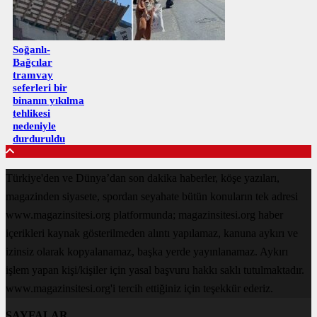
Soğanlı-
Bağcılar
tramvay
seferleri bir
binanın yıkılma
tehlikesi
nedeniyle
durduruldu
Türkiye'den ve Dünya’dan son dakika haberler, köşe yazıları,
magazinden siyasete, spordan seyahate bütün konuların tek adresi
www.magazinsitesi.org platformunda; magazinsitesi.org haber
içerikleri kaynak gösterilmeden alıntı yapılamaz, kanuna aykırı ve
izinsiz olarak kopyalanamaz, başka yerde yayınlanamaz. Aykırı
işlem yapan kişi/kişiler için yasal başvuru hakkı saklı tutulmaktadır.
www.magazinsitesi.org'i tercih ettiğiniz için teşekkür ederiz.
SAYFALAR