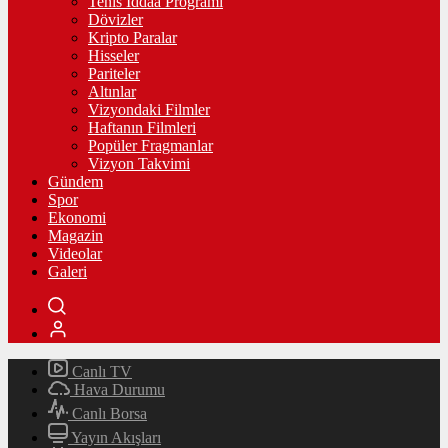
Tenis İddaa Programı
Dövizler
Kripto Paralar
Hisseler
Pariteler
Altınlar
Vizyondaki Filmler
Haftanın Filmleri
Popüler Fragmanlar
Vizyon Takvimi
Gündem
Spor
Ekonomi
Magazin
Videolar
Galeri
Canlı TV
Hava Durumu
Canlı Borsa
Yayın Akışları