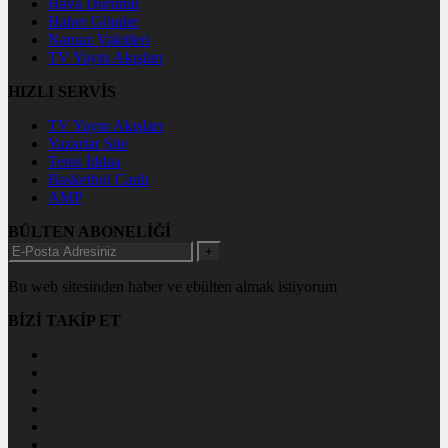
Hava Durumu
Haber Gönder
Namaz Vakitleri
TV Yayın Akışları
HIZLI SERVİS
TV Yayın Akışları
Yazarlar Site
Tenis İddaa
Basketbol Canlı
AMP
BÜLTEN ABONELİĞİ
+
Bu web sitesinden haber ve ebülten almak istiyorum
BİZİ TAKİP ET