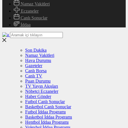
Namaz Vakitleri
Eczaneler
Canlı Sonuçlar
İddaa
Son Dakika
Namaz Vakitleri
Hava Durumu
Gazeteler
Canlı Borsa
Canlı TV
Puan Durumu
TV Yayın Akışları
Nöbetçi Eczaneler
Haber Gönder
Futbol Canlı Sonuçlar
Basketbol Canlı Sonuçlar
Futbol İddaa Programı
Basketbol İddaa Programı
Hentbol İddaa Programı
Voleybol İddaa Programı