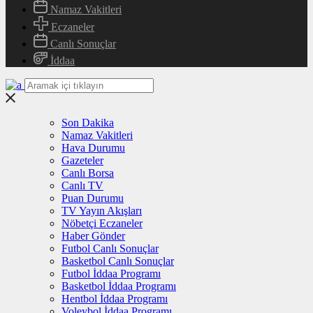
Namaz Vakitleri
Eczaneler
Canlı Sonuçlar
İddaa
Son Dakika
Namaz Vakitleri
Hava Durumu
Gazeteler
Canlı Borsa
Canlı TV
Puan Durumu
TV Yayın Akışları
Nöbetçi Eczaneler
Haber Gönder
Futbol Canlı Sonuçlar
Basketbol Canlı Sonuçlar
Futbol İddaa Programı
Basketbol İddaa Programı
Hentbol İddaa Programı
Voleybol İddaa Programı