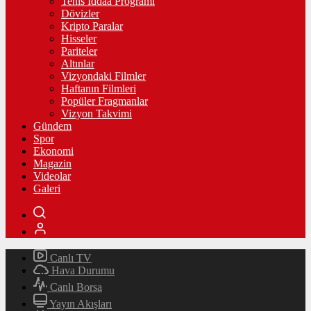
Tenis İddaa Programı
Dövizler
Kripto Paralar
Hisseler
Pariteler
Altınlar
Vizyondaki Filmler
Haftanın Filmleri
Popüler Fragmanlar
Vizyon Takvimi
Gündem
Spor
Ekonomi
Magazin
Videolar
Galeri
Canlı TV
Hava Durumu
Canlı Borsa
Yayın Akışları