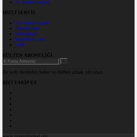
TV Yayın Akışları
HIZLI SERVİS
TV Yayın Akışları
Yazarlar Site
Tenis İddaa
Basketbol Canlı
AMP
BÜLTEN ABONELİĞİ
+
Bu web sitesinden haber ve ebülten almak istiyorum
BİZİ TAKİP ET
www.magazinsitesi.org