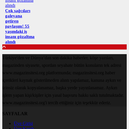
Çok sağcıları
galeyana
getiren
paylaşım! 55
yaşındaki iş
insanı gözaltına
alındı
Türkiye'den ve Dünya’dan son dakika haberler, köşe yazıları,
magazinden siyasete, spordan seyahate bütün konuların tek adresi
www.magazinsitesi.org platformunda; magazinsitesi.org haber
içerikleri kaynak gösterilmeden alıntı yapılamaz, kanuna aykırı ve
izinsiz olarak kopyalanamaz, başka yerde yayınlanamaz. Aykırı
işlem yapan kişi/kişiler için yasal başvuru hakkı saklı tutulmaktadır.
www.magazinsitesi.org'i tercih ettiğiniz için teşekkür ederiz.
SAYFALAR
Üye Girişi
Üye Kaydı