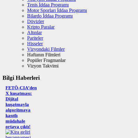
Tenis İddaa Programı
Motor Sporları İddaa Programı
Bilardo İddaa Programı
Dövizler
Kripto Paralar
Altınlar
Pariteler
Hisseler
Vizyondaki Filmler
Haftanın Filmleri
Popüler Fragmanlar
Vizyon Takvimi
Bilgi Haberleri
FETÖ-CIA’den
X kuşatması:
Dijital
kuşatmayla
algoritmaya
kasıtlı
müdahale
ortaya çıktı!