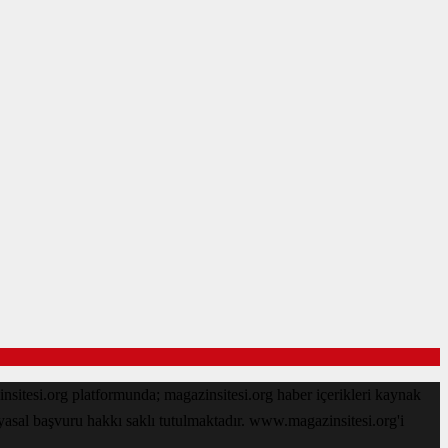
sitesi.org platformunda; magazinsitesi.org haber içerikleri kaynak
 yasal başvuru hakkı saklı tutulmaktadır. www.magazinsitesi.org'i