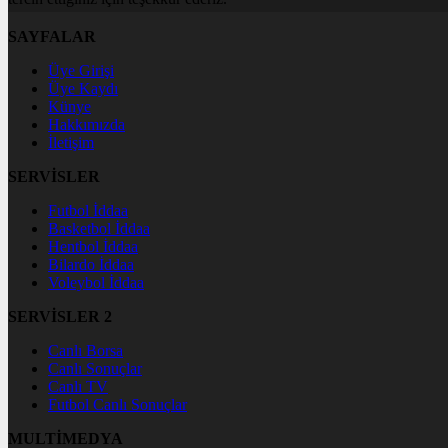
SAYFALAR
Üye Girişi
Üye Kaydı
Künye
Hakkımızda
İletişim
SERVİSLER
Futbol İddaa
Basketbol İddaa
Hentbol İddaa
Bilardo İddaa
Voleybol İddaa
SERVİSLER 2
Canlı Borsa
Canlı Sonuçlar
Canlı TV
Futbol Canlı Sonuçlar
MULTİMEDYA