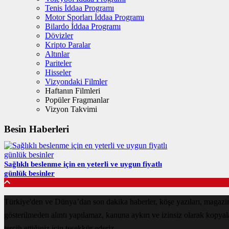
Tenis İddaa Programı
Motor Sporları İddaa Programı
Bilardo İddaa Programı
Dövizler
Kripto Paralar
Altınlar
Pariteler
Hisseler
Vizyondaki Filmler
Haftanın Filmleri
Popüler Fragmanlar
Vizyon Takvimi
Besin Haberleri
Sağlıklı beslenme için en yeterli ve uygun fiyatlı
günlük besinler
Türkiye'den ve Dünya’dan son dakika haberler, köşe yazıları, magazin
gösterilmeden alıntı yapılamaz, kanuna aykırı ve izinsiz olarak kopya
tercih ettiğiniz için teşekkür ederiz.