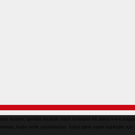
den siyasete, spordan seyahate bütün konuların tek adresi www.magazin
lanamaz, başka yerde yayınlanamaz. Aykırı işlem yapan kişi/kişiler için