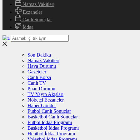
Namaz Vakitleri
Eczaneler
Canlı Sonuçlar
İddaa
Son Dakika
Namaz Vakitleri
Hava Durumu
Gazeteler
Canlı Borsa
Canlı TV
Puan Durumu
TV Yayın Akışları
Nöbetçi Eczaneler
Haber Gönder
Futbol Canlı Sonuçlar
Basketbol Canlı Sonuçlar
Futbol İddaa Programı
Basketbol İddaa Programı
Hentbol İddaa Programı
Voleybol İddaa Programı