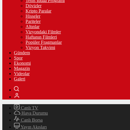
Tenis İddaa Programı
Dövizler
Kripto Paralar
Hisseler
Pariteler
Altınlar
Vizyondaki Filmler
Haftanın Filmleri
Popüler Fragmanlar
Vizyon Takvimi
Gündem
Spor
Ekonomi
Magazin
Videolar
Galeri
Canlı TV
Hava Durumu
Canlı Borsa
Yayın Akışları