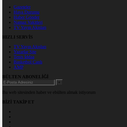
Gazeteler
Hava Durumu
Haber Gönder
Namaz Vakitleri
TV Yayın Akışları
HIZLI SERVİS
TV Yayın Akışları
Yazarlar Site
Tenis İddaa
Basketbol Canlı
AMP
BÜLTEN ABONELİĞİ
+
Bu web sitesinden haber ve ebülten almak istiyorum
BİZİ TAKİP ET