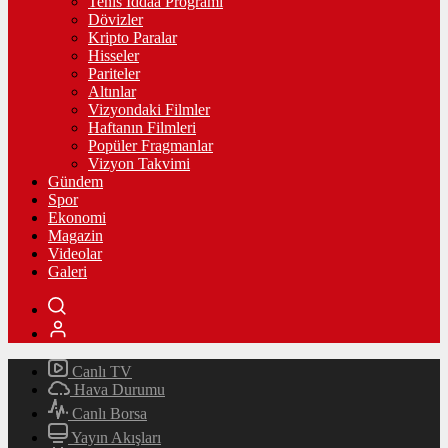
Tenis İddaa Programı
Dövizler
Kripto Paralar
Hisseler
Pariteler
Altınlar
Vizyondaki Filmler
Haftanın Filmleri
Popüler Fragmanlar
Vizyon Takvimi
Gündem
Spor
Ekonomi
Magazin
Videolar
Galeri
Canlı TV
Hava Durumu
Canlı Borsa
Yayın Akışları