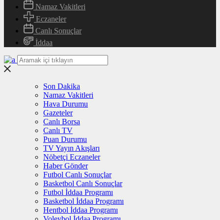
Namaz Vakitleri
Eczaneler
Canlı Sonuçlar
İddaa
Son Dakika
Namaz Vakitleri
Hava Durumu
Gazeteler
Canlı Borsa
Canlı TV
Puan Durumu
TV Yayın Akışları
Nöbetçi Eczaneler
Haber Gönder
Futbol Canlı Sonuçlar
Basketbol Canlı Sonuçlar
Futbol İddaa Programı
Basketbol İddaa Programı
Hentbol İddaa Programı
Voleybol İddaa Programı