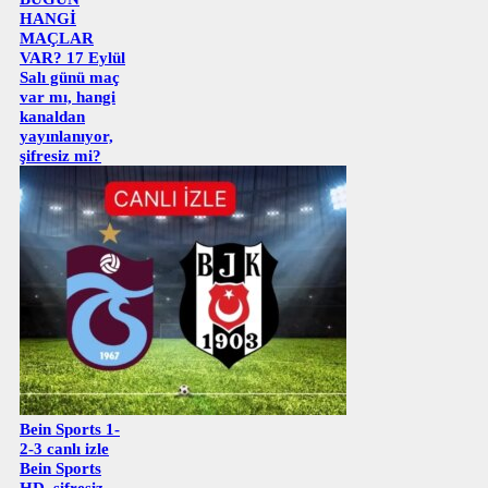
HANGİ
MAÇLAR
VAR? 17 Eylül
Salı günü maç
var mı, hangi
kanaldan
yayınlanıyor,
şifresiz mi?
Bein Sports 1-
2-3 canlı izle
Bein Sports
HD, şifresiz,