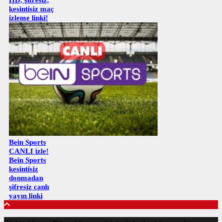
kesintisiz maç
izleme linki!
Bein Sports
CANLI izle!
Bein Sports
kesintisiz
donmadan
şifresiz canlı
yayın linki