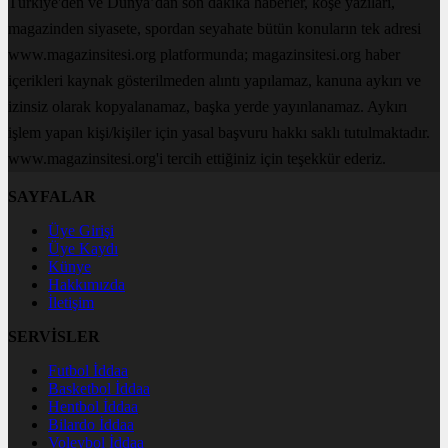
Türkiye'den ve Dünya’dan son dakika haberler, köşe yazıları,
magazinden siyasete, spordan seyahate bütün konuların tek adresi
www.magazinsitesi.org platformunda; magazinsitesi.org haber
içerikleri kaynak gösterilmeden alıntı yapılamaz, kanuna aykırı ve
izinsiz olarak kopyalanamaz, başka yerde yayınlanamaz. Aykırı
işlem yapan kişi/kişiler için yasal başvuru hakkı saklı tutulmaktadır.
www.magazinsitesi.org'i tercih ettiğiniz için teşekkür ederiz.
SAYFALAR
Üye Girişi
Üye Kaydı
Künye
Hakkımızda
İletişim
SERVİSLER
Futbol İddaa
Basketbol İddaa
Hentbol İddaa
Bilardo İddaa
Voleybol İddaa