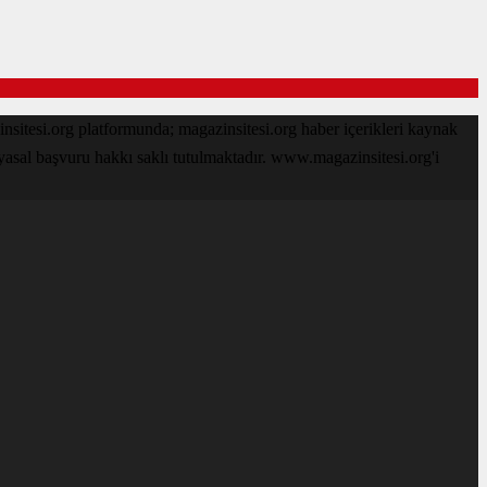
sitesi.org platformunda; magazinsitesi.org haber içerikleri kaynak
 yasal başvuru hakkı saklı tutulmaktadır. www.magazinsitesi.org'i