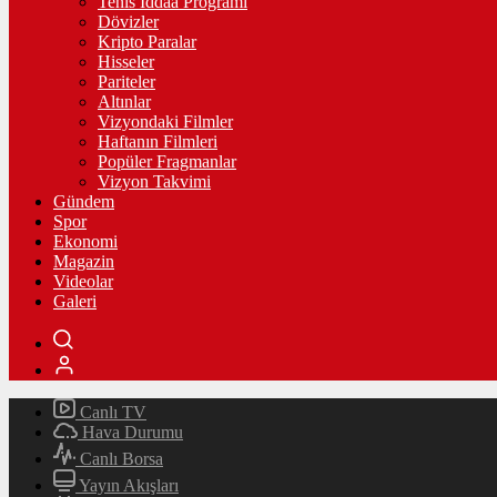
Tenis İddaa Programı
Dövizler
Kripto Paralar
Hisseler
Pariteler
Altınlar
Vizyondaki Filmler
Haftanın Filmleri
Popüler Fragmanlar
Vizyon Takvimi
Gündem
Spor
Ekonomi
Magazin
Videolar
Galeri
Canlı TV
Hava Durumu
Canlı Borsa
Yayın Akışları