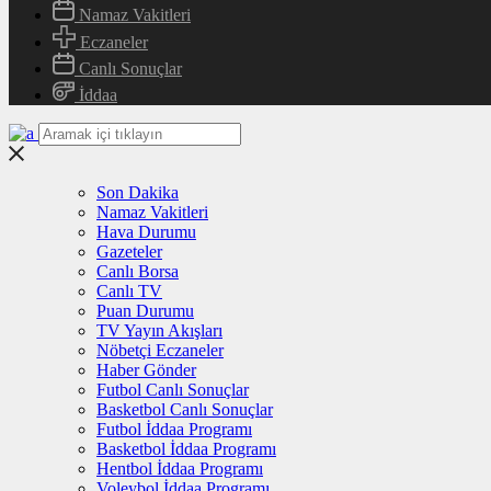
Namaz Vakitleri
Eczaneler
Canlı Sonuçlar
İddaa
Son Dakika
Namaz Vakitleri
Hava Durumu
Gazeteler
Canlı Borsa
Canlı TV
Puan Durumu
TV Yayın Akışları
Nöbetçi Eczaneler
Haber Gönder
Futbol Canlı Sonuçlar
Basketbol Canlı Sonuçlar
Futbol İddaa Programı
Basketbol İddaa Programı
Hentbol İddaa Programı
Voleybol İddaa Programı