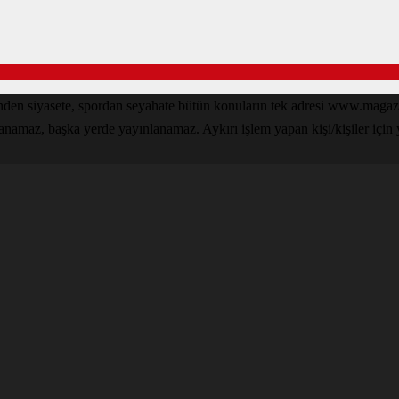
den siyasete, spordan seyahate bütün konuların tek adresi www.magazin
lanamaz, başka yerde yayınlanamaz. Aykırı işlem yapan kişi/kişiler için