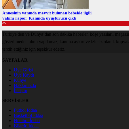
Annesinin yanında meyyit bulunan bebekle ilgili
vahim rapor: Kanında uyuşturucu çıktı
Türkiye'den ve Dünya’dan son dakika haberler, köşe yazıları, magazin
gösterilmeden alıntı yapılamaz, kanuna aykırı ve izinsiz olarak kopya
tercih ettiğiniz için teşekkür ederiz.
SAYFALAR
Üye Girişi
Üye Kaydı
Künye
Hakkımızda
İletişim
SERVİSLER
Futbol İddaa
Basketbol İddaa
Hentbol İddaa
Bilardo İddaa