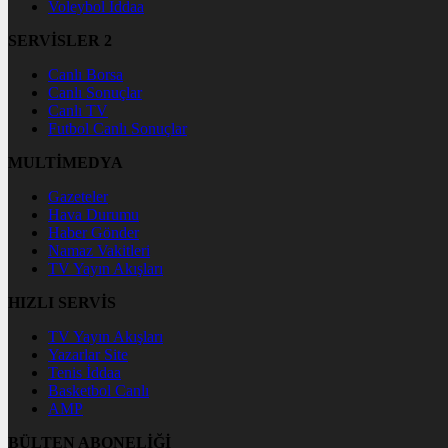
Voleybol İddaa
SERVİSLER 2
Canlı Borsa
Canlı Sonuçlar
Canlı TV
Futbol Canlı Sonuçlar
MULTİMEDYA
Gazeteler
Hava Durumu
Haber Gönder
Namaz Vakitleri
TV Yayın Akışları
HIZLI SERVİS
TV Yayın Akışları
Yazarlar Site
Tenis İddaa
Basketbol Canlı
AMP
BÜLTEN ABONELİĞİ