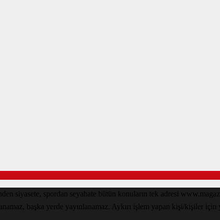
den siyasete, spordan seyahate bütün konuların tek adresi www.magazin
lanamaz, başka yerde yayınlanamaz. Aykırı işlem yapan kişi/kişiler için