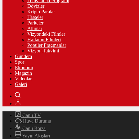
Tenis İddaa Programı
Dövizler
Kripto Paralar
Hisseler
Pariteler
Altınlar
Vizyondaki Filmler
Haftanın Filmleri
Popüler Fragmanlar
Vizyon Takvimi
Gündem
Spor
Ekonomi
Magazin
Videolar
Galeri
Canlı TV
Hava Durumu
Canlı Borsa
Yayın Akışları