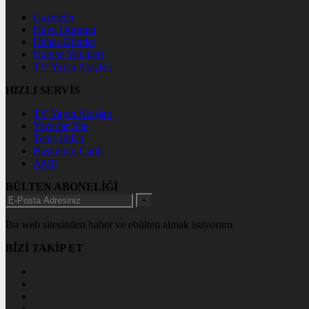
Gazeteler
Hava Durumu
Haber Gönder
Namaz Vakitleri
TV Yayın Akışları
HIZLI SERVİS
TV Yayın Akışları
Yazarlar Site
Tenis İddaa
Basketbol Canlı
AMP
BÜLTEN ABONELİĞİ
+
Bu web sitesinden haber ve ebülten almak istiyorum
BİZİ TAKİP ET