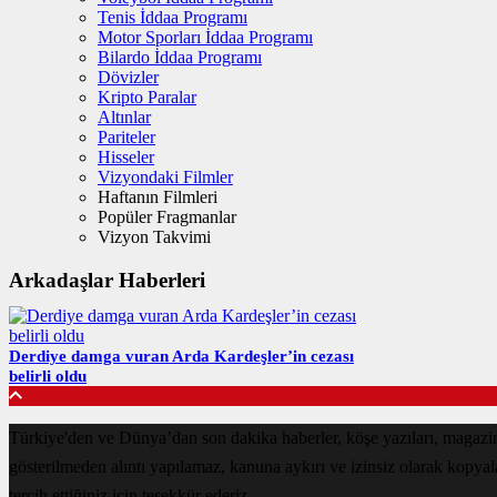
Tenis İddaa Programı
Motor Sporları İddaa Programı
Bilardo İddaa Programı
Dövizler
Kripto Paralar
Altınlar
Pariteler
Hisseler
Vizyondaki Filmler
Haftanın Filmleri
Popüler Fragmanlar
Vizyon Takvimi
Arkadaşlar Haberleri
Derdiye damga vuran Arda Kardeşler’in cezası
belirli oldu
Türkiye'den ve Dünya’dan son dakika haberler, köşe yazıları, magazin
gösterilmeden alıntı yapılamaz, kanuna aykırı ve izinsiz olarak kopya
tercih ettiğiniz için teşekkür ederiz.