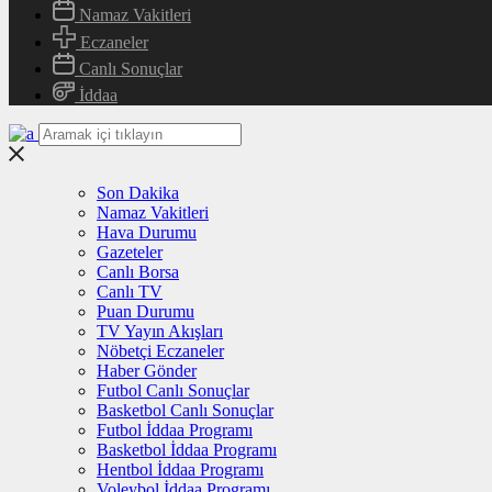
Namaz Vakitleri
Eczaneler
Canlı Sonuçlar
İddaa
Son Dakika
Namaz Vakitleri
Hava Durumu
Gazeteler
Canlı Borsa
Canlı TV
Puan Durumu
TV Yayın Akışları
Nöbetçi Eczaneler
Haber Gönder
Futbol Canlı Sonuçlar
Basketbol Canlı Sonuçlar
Futbol İddaa Programı
Basketbol İddaa Programı
Hentbol İddaa Programı
Voleybol İddaa Programı