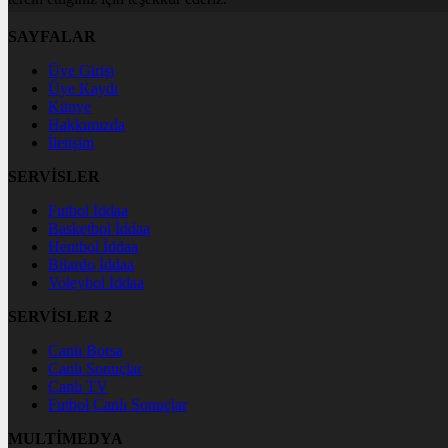
SAYFALAR
Üye Girişi
Üye Kaydı
Künye
Hakkımızda
İletişim
SERVİSLER
Futbol İddaa
Basketbol İddaa
Hentbol İddaa
Bilardo İddaa
Voleybol İddaa
SERVİSLER 2
Canlı Borsa
Canlı Sonuçlar
Canlı TV
Futbol Canlı Sonuçlar
MULTİMEDYA