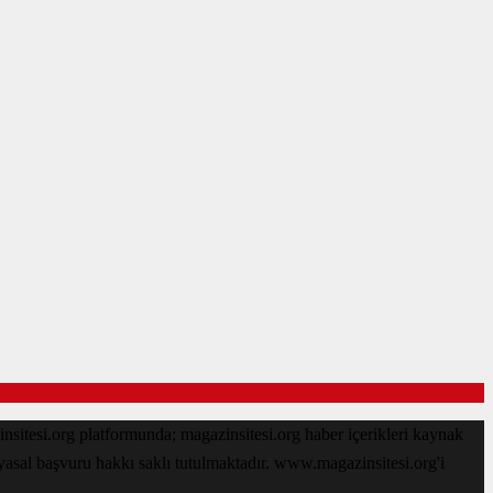
sitesi.org platformunda; magazinsitesi.org haber içerikleri kaynak
 yasal başvuru hakkı saklı tutulmaktadır. www.magazinsitesi.org'i