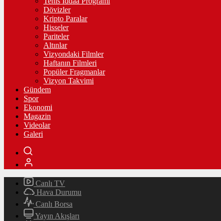
Tenis İddaa Programı
Dövizler
Kripto Paralar
Hisseler
Pariteler
Altınlar
Vizyondaki Filmler
Haftanın Filmleri
Popüler Fragmanlar
Vizyon Takvimi
Gündem
Spor
Ekonomi
Magazin
Videolar
Galeri
Canlı TV
Hava Durumu
Canlı Borsa
Yayın Akışları