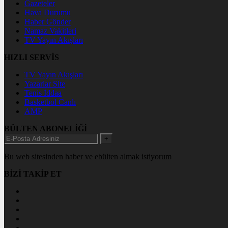
Gazeteler
Hava Durumu
Haber Gönder
Namaz Vakitleri
TV Yayın Akışları
HIZLI SERVİS
TV Yayın Akışları
Yazarlar Site
Tenis İddaa
Basketbol Canlı
AMP
BÜLTEN ABONELİĞİ
+
Bu web sitesinden haber ve ebülten almak istiyorum
BİZİ TAKİP ET