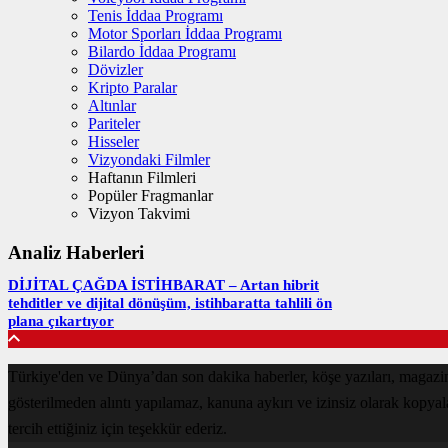
Tenis İddaa Programı
Motor Sporları İddaa Programı
Bilardo İddaa Programı
Dövizler
Kripto Paralar
Altınlar
Pariteler
Hisseler
Vizyondaki Filmler
Haftanın Filmleri
Popüler Fragmanlar
Vizyon Takvimi
Analiz Haberleri
DİJİTAL ÇAĞDA İSTİHBARAT – Artan hibrit
tehditler ve dijital dönüşüm, istihbaratta tahlili ön
plana çıkartıyor
Türkiye'den ve Dünya’dan son dakika haberler, köşe yazıları, magazin
gösterilmeden alıntı yapılamaz, kanuna aykırı ve izinsiz olarak kopya
tercih ettiğiniz için teşekkür ederiz.