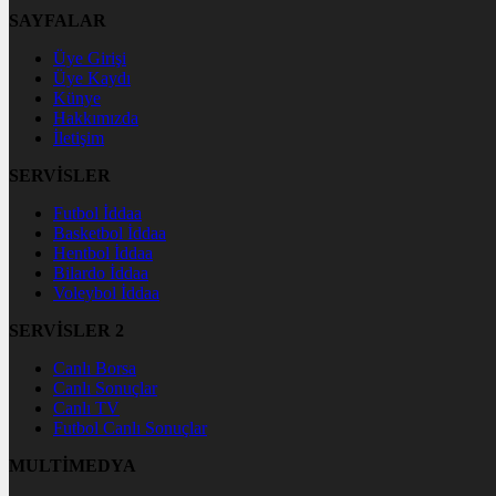
SAYFALAR
Üye Girişi
Üye Kaydı
Künye
Hakkımızda
İletişim
SERVİSLER
Futbol İddaa
Basketbol İddaa
Hentbol İddaa
Bilardo İddaa
Voleybol İddaa
SERVİSLER 2
Canlı Borsa
Canlı Sonuçlar
Canlı TV
Futbol Canlı Sonuçlar
MULTİMEDYA