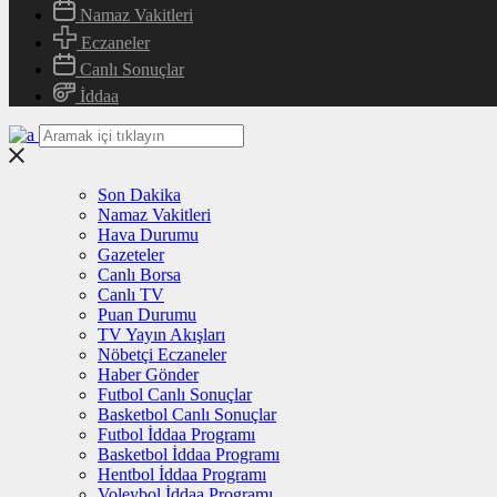
Namaz Vakitleri
Eczaneler
Canlı Sonuçlar
İddaa
Son Dakika
Namaz Vakitleri
Hava Durumu
Gazeteler
Canlı Borsa
Canlı TV
Puan Durumu
TV Yayın Akışları
Nöbetçi Eczaneler
Haber Gönder
Futbol Canlı Sonuçlar
Basketbol Canlı Sonuçlar
Futbol İddaa Programı
Basketbol İddaa Programı
Hentbol İddaa Programı
Voleybol İddaa Programı