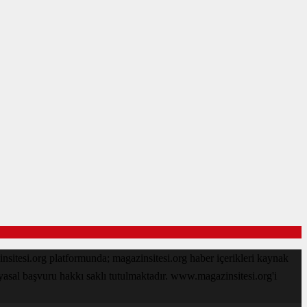
sitesi.org platformunda; magazinsitesi.org haber içerikleri kaynak
 yasal başvuru hakkı saklı tutulmaktadır. www.magazinsitesi.org'i