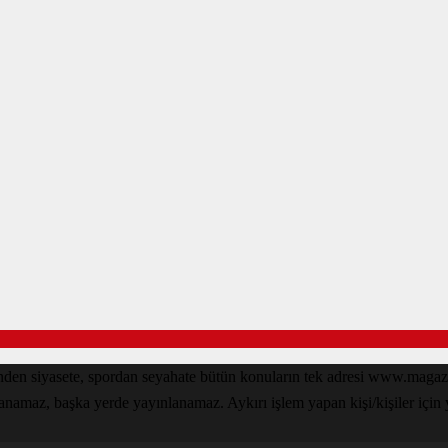
den siyasete, spordan seyahate bütün konuların tek adresi www.magazin
lanamaz, başka yerde yayınlanamaz. Aykırı işlem yapan kişi/kişiler için