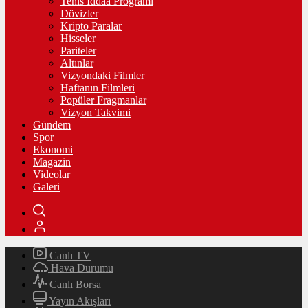
Tenis İddaa Programı
Dövizler
Kripto Paralar
Hisseler
Pariteler
Altınlar
Vizyondaki Filmler
Haftanın Filmleri
Popüler Fragmanlar
Vizyon Takvimi
Gündem
Spor
Ekonomi
Magazin
Videolar
Galeri
Canlı TV
Hava Durumu
Canlı Borsa
Yayın Akışları