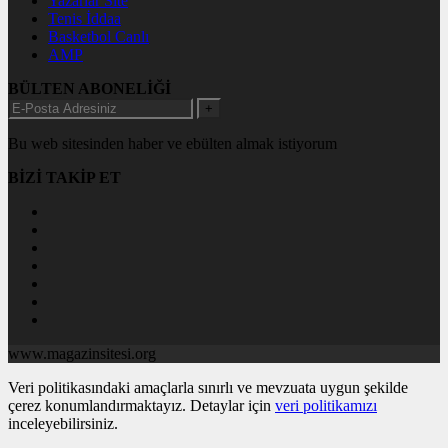
Yazarlar Site
Tenis İddaa
Basketbol Canlı
AMP
BÜLTEN ABONELİĞİ
+
Bu web sitesinden haber ve ebülten almak istiyorum
BİZİ TAKİP ET
www.magazinsitesi.org
Veri politikasındaki amaçlarla sınırlı ve mevzuata uygun şekilde
çerez konumlandırmaktayız. Detaylar için
veri politikamızı
inceleyebilirsiniz.