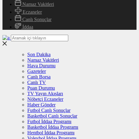
Namaz Vakitleri
Eczaneler
Canlı Sonuçlar
İddaa
Son Dakika
Namaz Vakitleri
Hava Durumu
Gazeteler
Canlı Borsa
Canlı TV
Puan Durumu
TV Yayın Akışları
Nöbetçi Eczaneler
Haber Gönder
Futbol Canlı Sonuçlar
Basketbol Canlı Sonuçlar
Futbol İddaa Programı
Basketbol İddaa Programı
Hentbol İddaa Programı
Voleybol İddaa Programı