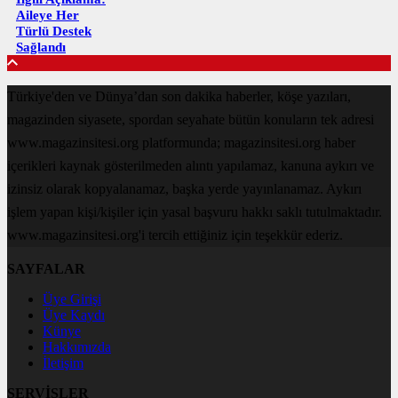
Aileye Her
Türlü Destek
Sağlandı
Türkiye'den ve Dünya’dan son dakika haberler, köşe yazıları,
magazinden siyasete, spordan seyahate bütün konuların tek adresi
www.magazinsitesi.org platformunda; magazinsitesi.org haber
içerikleri kaynak gösterilmeden alıntı yapılamaz, kanuna aykırı ve
izinsiz olarak kopyalanamaz, başka yerde yayınlanamaz. Aykırı
işlem yapan kişi/kişiler için yasal başvuru hakkı saklı tutulmaktadır.
www.magazinsitesi.org'i tercih ettiğiniz için teşekkür ederiz.
SAYFALAR
Üye Girişi
Üye Kaydı
Künye
Hakkımızda
İletişim
SERVİSLER