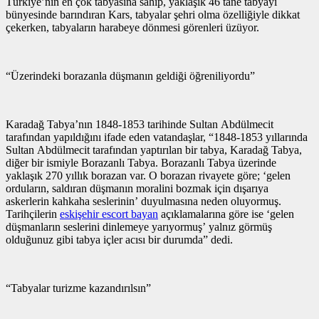
Türkiye’nin en çok tabyasına sahip, yaklaşık 46 tane tabyayı
bünyesinde barındıran Kars, tabyalar şehri olma özelliğiyle dikkat
çekerken, tabyaların harabeye dönmesi görenleri üzüyor.
“Üzerindeki borazanla düşmanın geldiği öğreniliyordu”
Karadağ Tabya’nın 1848-1853 tarihinde Sultan Abdülmecit
tarafından yapıldığını ifade eden vatandaşlar, “1848-1853 yıllarında
Sultan Abdülmecit tarafından yaptırılan bir tabya, Karadağ Tabya,
diğer bir ismiyle Borazanlı Tabya. Borazanlı Tabya üzerinde
yaklaşık 270 yıllık borazan var. O borazan rivayete göre; ‘gelen
orduların, saldıran düşmanın moralini bozmak için dışarıya
askerlerin kahkaha seslerinin’ duyulmasına neden oluyormuş.
Tarihçilerin
eskişehir escort bayan
açıklamalarına göre ise ‘gelen
düşmanların seslerini dinlemeye yarıyormuş’ yalnız görmüş
olduğunuz gibi tabya içler acısı bir durumda” dedi.
“Tabyalar turizme kazandırılsın”