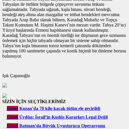
Tabyaları ile birlikte bölgede çepeçevre savunma imkanı
sağlamaktadır. Tabyada sığınak, kışla binası, süvari hendeği,
hendeği ateş altına alan mazgallar ve irtibat hendekleri mevcuttur.
Tabyada Arap Baba olarak bilinen, Karadağ Muhafız ve Topçu
Takım Komutanı M. Haşimi Kanevi’nin mezarı vardır. Tabya 20’nci
Yüzyıl başlarında Ermeni hapishanesi olarak kullanılmıştır.
Karadağ Tabyası’nın en önemli özelliği ise düşmanın gece sızmasını
önlemek için hiçbir tabyada olmayan bir sisteme sahip olmasıdır.
Tabya’nın kışla binasının tonoz kemerli çatısında dökümden
yapılmış 100 santimetre çapında ve konik biçimli bir dinleme borusu
bulunuyor.
Işık Çapanoğlu
SİZİN İÇİN SEÇTİKLERİMİZ
Genel
Kozan’da 70 kilo kaçak tütün ele geçirildi
Genel
Ürdün: İsrail’in Kudüs Kararları Legal Değil
Genel
Batman’da Büyük Uyuşturucu Operasyonu