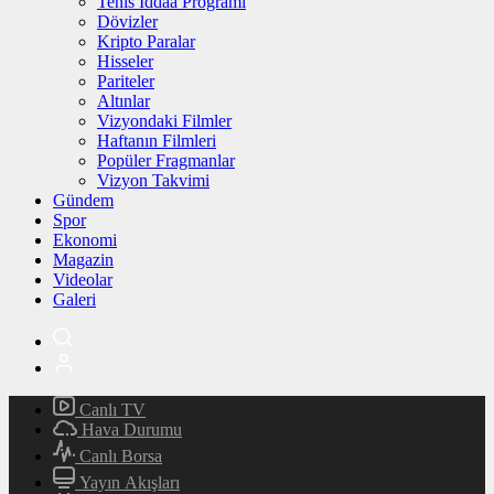
Tenis İddaa Programı
Dövizler
Kripto Paralar
Hisseler
Pariteler
Altınlar
Vizyondaki Filmler
Haftanın Filmleri
Popüler Fragmanlar
Vizyon Takvimi
Gündem
Spor
Ekonomi
Magazin
Videolar
Galeri
Canlı TV
Hava Durumu
Canlı Borsa
Yayın Akışları