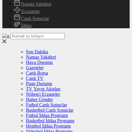
Namaz Vakitleri
Eczaneler
Canlı Sonuçlar
İddaa
Son Dakika
Namaz Vakitleri
Hava Durumu
Gazeteler
Canlı Borsa
Canlı TV
Puan Durumu
TV Yayın Akışları
Nöbetçi Eczaneler
Haber Gönder
Futbol Canlı Sonuçlar
Basketbol Canlı Sonuçlar
Futbol İddaa Programı
Basketbol İddaa Programı
Hentbol İddaa Programı
Voleybol İddaa Programı