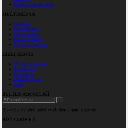
Futbol Canlı Sonuçlar
MULTİMEDYA
Gazeteler
Hava Durumu
Haber Gönder
Namaz Vakitleri
TV Yayın Akışları
HIZLI SERVİS
TV Yayın Akışları
Yazarlar Site
Tenis İddaa
Basketbol Canlı
AMP
BÜLTEN ABONELİĞİ
+
Bu web sitesinden haber ve ebülten almak istiyorum
BİZİ TAKİP ET