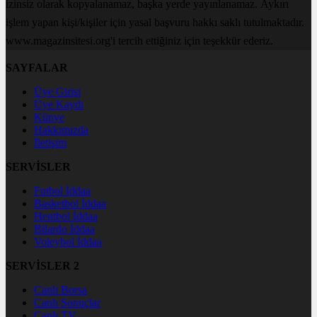
izinsiz olarak kopyalanamaz, başka yerde yayınlanamaz. Aykırı
işlem yapan kişi/kişiler için yasal başvuru hakkı saklı tutulmaktadır.
www.magazinsitesi.org'i tercih ettiğiniz için teşekkür ederiz.
SAYFALAR
Üye Girişi
Üye Kaydı
Künye
Hakkımızda
İletişim
SERVİSLER
Futbol İddaa
Basketbol İddaa
Hentbol İddaa
Bilardo İddaa
Voleybol İddaa
SERVİSLER 2
Canlı Borsa
Canlı Sonuçlar
Canlı TV