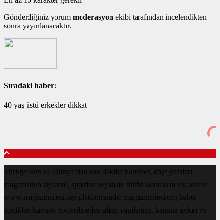
En az 10 karakter gerekli
Gönderdiğiniz yorum
moderasyon
ekibi tarafından incelendikten
sonra yayınlanacaktır.
Sıradaki haber:
40 yaş üstü erkekler dikkat
Türkiye'den ve Dünya’dan son dakika haberler, köşe yazıları,
magazinden siyasete, spordan seyahate bütün konuların tek adresi
www.magazinsitesi.org platformunda; magazinsitesi.org haber
içerikleri kaynak gösterilmeden alıntı yapılamaz, kanuna aykırı ve