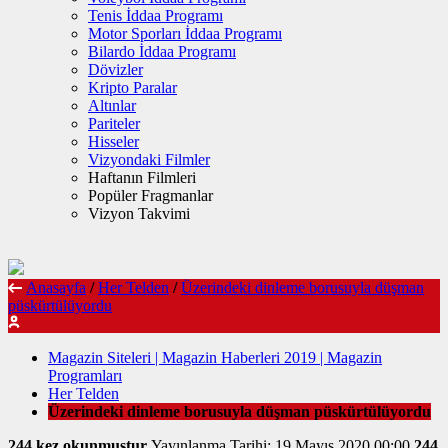
Tenis İddaa Programı
Motor Sporları İddaa Programı
Bilardo İddaa Programı
Dövizler
Kripto Paralar
Altınlar
Pariteler
Hisseler
Vizyondaki Filmler
Haftanın Filmleri
Popüler Fragmanlar
Vizyon Takvimi
Anasayfa
/
Her Telden
/
Üzerindeki dinleme borusuyla düşman
püskürtülüyordu
Magazin Siteleri | Magazin Haberleri 2019 | Magazin
Programları
Her Telden
Üzerindeki dinleme borusuyla düşman püskürtülüyordu
244 kez okunmuştur
Yayınlanma Tarihi: 19 Mayıs 2020 00:00
244