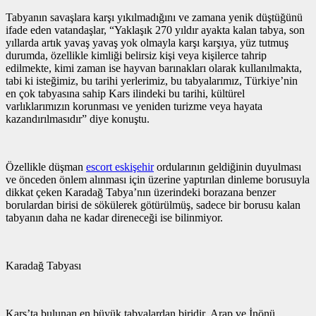
Tabyanın savaşlara karşı yıkılmadığını ve zamana yenik düştüğünü
ifade eden vatandaşlar, “Yaklaşık 270 yıldır ayakta kalan tabya, son
yıllarda artık yavaş yavaş yok olmayla karşı karşıya, yüz tutmuş
durumda, özellikle kimliği belirsiz kişi veya kişilerce tahrip
edilmekte, kimi zaman ise hayvan barınakları olarak kullanılmakta,
tabi ki isteğimiz, bu tarihi yerlerimiz, bu tabyalarımız, Türkiye’nin
en çok tabyasına sahip Kars ilindeki bu tarihi, kültürel
varlıklarımızın korunması ve yeniden turizme veya hayata
kazandırılmasıdır” diye konuştu.
Özellikle düşman
escort eskişehir
ordularının geldiğinin duyulması
ve önceden önlem alınması için üzerine yaptırılan dinleme borusuyla
dikkat çeken Karadağ Tabya’nın üzerindeki borazana benzer
borulardan birisi de sökülerek götürülmüş, sadece bir borusu kalan
tabyanın daha ne kadar direneceği ise bilinmiyor.
Karadağ Tabyası
Kars’ta bulunan en büyük tabyalardan biridir. Arap ve İnönü