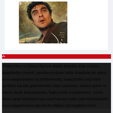
Türkiye'den ve Dünya’dan son dakika haberler, köşe yazıları,
magazinden siyasete, spordan seyahate bütün konuların tek adresi
www.magazinsitesi.org platformunda; magazinsitesi.org haber
içerikleri kaynak gösterilmeden alıntı yapılamaz, kanuna aykırı ve
izinsiz olarak kopyalanamaz, başka yerde yayınlanamaz. Aykırı
işlem yapan kişi/kişiler için yasal başvuru hakkı saklı tutulmaktadır.
www.magazinsitesi.org'i tercih ettiğiniz için teşekkür ederiz.