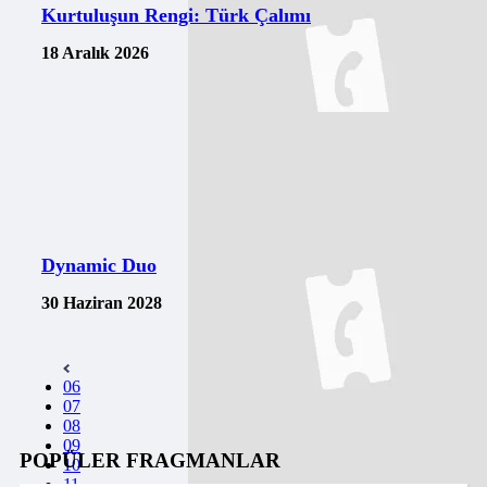
Kurtuluşun Rengi: Türk Çalımı
18 Aralık 2026
Dynamic Duo
30 Haziran 2028
06
07
08
09
POPÜLER FRAGMANLAR
10
11