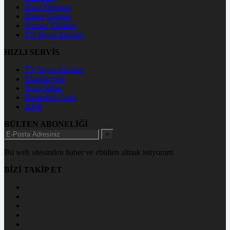
Hava Durumu
Haber Gönder
Namaz Vakitleri
TV Yayın Akışları
HIZLI SERVİS
TV Yayın Akışları
Yazarlar Site
Tenis İddaa
Basketbol Canlı
AMP
BÜLTEN ABONELİĞİ
+
Bu web sitesinden haber ve ebülten almak istiyorum
BİZİ TAKİP ET