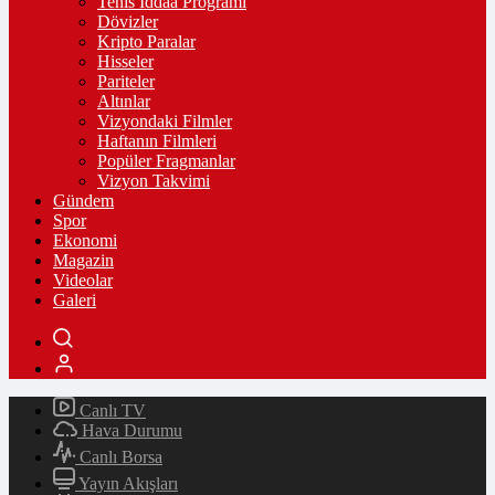
Tenis İddaa Programı
Dövizler
Kripto Paralar
Hisseler
Pariteler
Altınlar
Vizyondaki Filmler
Haftanın Filmleri
Popüler Fragmanlar
Vizyon Takvimi
Gündem
Spor
Ekonomi
Magazin
Videolar
Galeri
Canlı TV
Hava Durumu
Canlı Borsa
Yayın Akışları