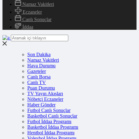
Namaz Vakitleri
Eczaneler
Canlı Sonuçlar
İddaa
Son Dakika
Namaz Vakitleri
Hava Durumu
Gazeteler
Canlı Borsa
Canlı TV
Puan Durumu
TV Yayın Akışları
Nöbetçi Eczaneler
Haber Gönder
Futbol Canlı Sonuçlar
Basketbol Canlı Sonuçlar
Futbol İddaa Programı
Basketbol İddaa Programı
Hentbol İddaa Programı
Voleybol İddaa Programı