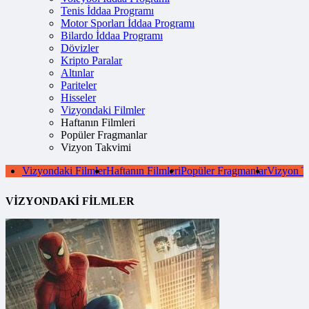
Tenis İddaa Programı
Motor Sporları İddaa Programı
Bilardo İddaa Programı
Dövizler
Kripto Paralar
Altınlar
Pariteler
Hisseler
Vizyondaki Filmler
Haftanın Filmleri
Popüler Fragmanlar
Vizyon Takvimi
Vizyondaki Filmler
Haftanın Filmleri
Popüler Fragmanlar
Vizyon T
VİZYONDAKİ
FİLMLER