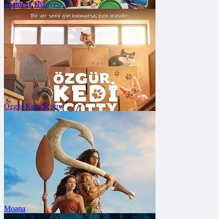
Oyuncak Hikayesi 5
FRAGMANA GİT
Vizyon Tarihi: 3 Temmuz 2026
Özgür Kedi Scotty
FRAGMANA GİT
Vizyon Tarihi: 19 Haziran 2026
Moana