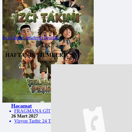
İzci Takımı: Şelalenin Peşinde
FRAGMANA GİT
HAFTANIN FİLMLERİ
Vizyon Tarihi: 24 Temmuz 2026
Hacamat
FRAGMANA GİT
26 Mart 2027
Vizyon Tarihi: 24 Temmuz 2026