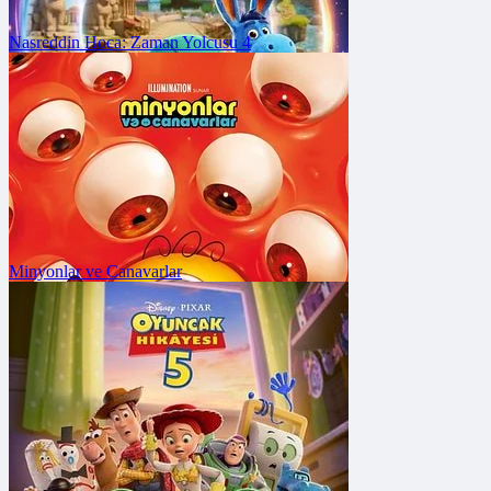
Nasreddin Hoca: Zaman Yolcusu 4
FRAGMANA GİT
Vizyon Tarihi: 17 Temmuz 2026
Minyonlar ve Canavarlar
FRAGMANA GİT
Vizyon Tarihi: 24 Temmuz 2026