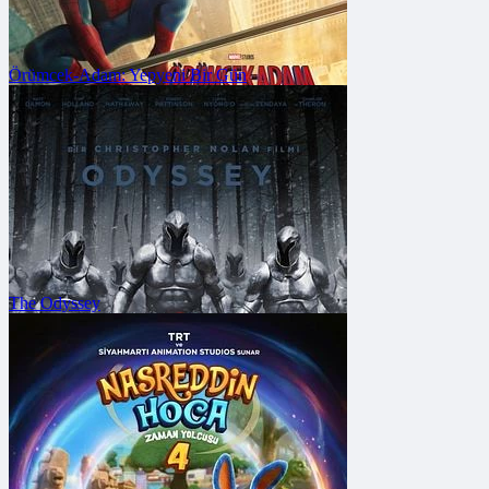
Örümcek-Adam: Yepyeni Bir Gün
The Odyssey
FRAGMANA GİT
Vizyon Tarihi: 31 Temmuz 2026