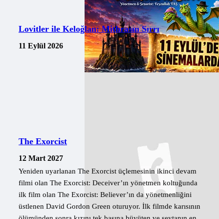
Lovitler ile Keloğlan: Mithrasın Sırrı
11 Eylül 2026
The Exorcist
12 Mart 2027
Yeniden uyarlanan The Exorcist üçlemesinin ikinci devam
filmi olan The Exorcist: Deceiver’ın yönetmen koltuğunda
ilk film olan The Exorcist: Believer’ın da yönetmenliğini
üstlenen David Gordon Green oturuyor. İlk filmde karısının
ölümünden sonra kızını tek başına büyüten ve şeytanın en