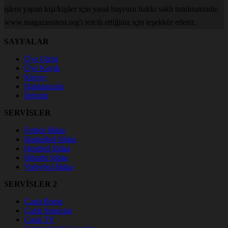
işlem yapan kişi/kişiler için yasal başvuru hakkı saklı tutulmaktadır.
www.magazinsitesi.org'i tercih ettiğiniz için teşekkür ederiz.
SAYFALAR
Üye Girişi
Üye Kaydı
Künye
Hakkımızda
İletişim
SERVİSLER
Futbol İddaa
Basketbol İddaa
Hentbol İddaa
Bilardo İddaa
Voleybol İddaa
SERVİSLER 2
Canlı Borsa
Canlı Sonuçlar
Canlı TV