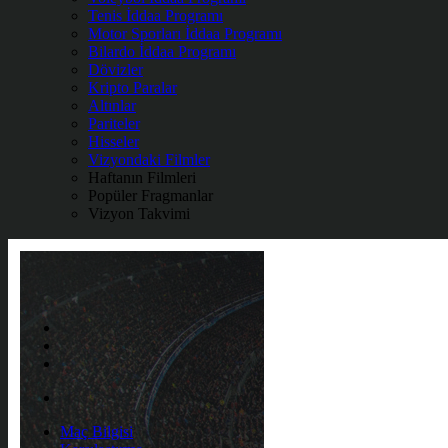
Tenis İddaa Programı
Motor Sporları İddaa Programı
Bilardo İddaa Programı
Dövizler
Kripto Paralar
Altınlar
Pariteler
Hisseler
Vizyondaki Filmler
Haftanın Filmleri
Popüler Fragmanlar
Vizyon Takvimi
Maç Bilgisi