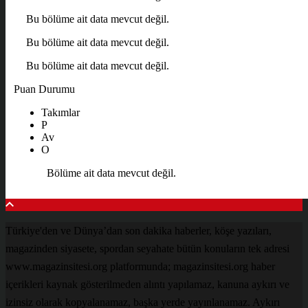
Bu bölüme ait data mevcut değil.
Bu bölüme ait data mevcut değil.
Bu bölüme ait data mevcut değil.
Puan Durumu
Takımlar
P
Av
O
Bölüme ait data mevcut değil.
Türkiye'den ve Dünya’dan son dakika haberler, köşe yazıları,
magazinden siyasete, spordan seyahate bütün konuların tek adresi
www.magazinsitesi.org platformunda; magazinsitesi.org haber
içerikleri kaynak gösterilmeden alıntı yapılamaz, kanuna aykırı ve
izinsiz olarak kopyalanamaz, başka yerde yayınlanamaz. Aykırı