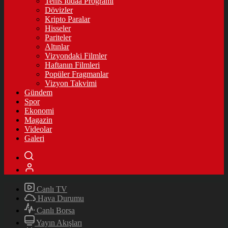
Tenis İddaa Programı
Dövizler
Kripto Paralar
Hisseler
Pariteler
Altınlar
Vizyondaki Filmler
Haftanın Filmleri
Popüler Fragmanlar
Vizyon Takvimi
Gündem
Spor
Ekonomi
Magazin
Videolar
Galeri
Canlı TV
Hava Durumu
Canlı Borsa
Yayın Akışları