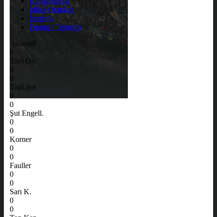
Karşılaştırma
İddaa Oranları
İstatistik
Forum / Tartışma
İstatistik
0
Topl Oy.
0
0
Topl.Şut
0
0
Şut Engell.
0
0
Korner
0
0
Fauller
0
0
Sarı K.
0
0