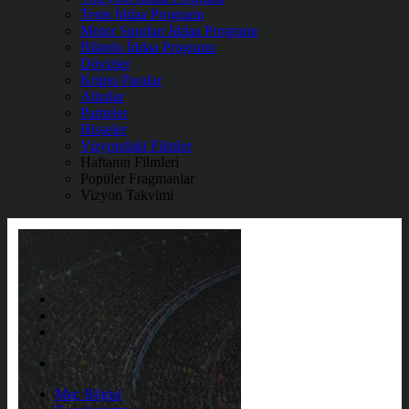
Tenis İddaa Programı
Motor Sporları İddaa Programı
Bilardo İddaa Programı
Dövizler
Kripto Paralar
Altınlar
Pariteler
Hisseler
Vizyondaki Filmler
Haftanın Filmleri
Popüler Fragmanlar
Vizyon Takvimi
Maç Bilgisi