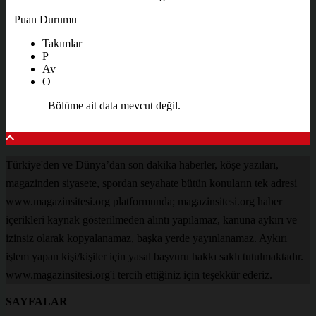
Puan Durumu
Takımlar
P
Av
O
Bölüme ait data mevcut değil.
Türkiye'den ve Dünya’dan son dakika haberler, köşe yazıları,
magazinden siyasete, spordan seyahate bütün konuların tek adresi
www.magazinsitesi.org platformunda; magazinsitesi.org haber
içerikleri kaynak gösterilmeden alıntı yapılamaz, kanuna aykırı ve
izinsiz olarak kopyalanamaz, başka yerde yayınlanamaz. Aykırı
işlem yapan kişi/kişiler için yasal başvuru hakkı saklı tutulmaktadır.
www.magazinsitesi.org'i tercih ettiğiniz için teşekkür ederiz.
SAYFALAR