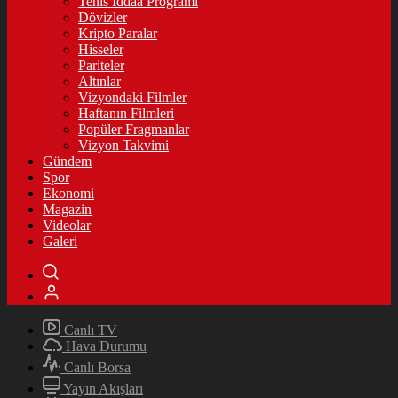
Tenis İddaa Programı
Dövizler
Kripto Paralar
Hisseler
Pariteler
Altınlar
Vizyondaki Filmler
Haftanın Filmleri
Popüler Fragmanlar
Vizyon Takvimi
Gündem
Spor
Ekonomi
Magazin
Videolar
Galeri
Canlı TV
Hava Durumu
Canlı Borsa
Yayın Akışları