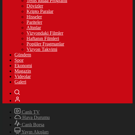
Tenis İddaa Programı
Dövizler
Kripto Paralar
Hisseler
Pariteler
Altınlar
Vizyondaki Filmler
Haftanın Filmleri
Popüler Fragmanlar
Vizyon Takvimi
Gündem
Spor
Ekonomi
Magazin
Videolar
Galeri
Canlı TV
Hava Durumu
Canlı Borsa
Yayın Akışları