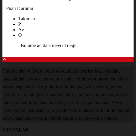
Puan Durumu
Takımlar
P
Av
O
Bölüme ait data mevcut değil.
Türkiye'den ve Dünya’dan son dakika haberler, köşe yazıları,
magazinden siyasete, spordan seyahate bütün konuların tek adresi
www.magazinsitesi.org platformunda; magazinsitesi.org haber
içerikleri kaynak gösterilmeden alıntı yapılamaz, kanuna aykırı ve
izinsiz olarak kopyalanamaz, başka yerde yayınlanamaz. Aykırı
işlem yapan kişi/kişiler için yasal başvuru hakkı saklı tutulmaktadır.
www.magazinsitesi.org'i tercih ettiğiniz için teşekkür ederiz.
SAYFALAR