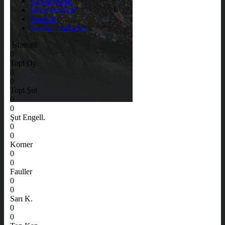
Karşılaştırma
İddaa Oranları
İstatistik
Forum / Tartışma
İstatistik
0
Topl Oy.
0
0
Topl.Şut
0
0
Şut Engell.
0
0
Korner
0
0
Fauller
0
0
Sarı K.
0
0