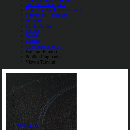
Tenis İddaa Programı
Motor Sporları İddaa Programı
Bilardo İddaa Programı
Dövizler
Kripto Paralar
Altınlar
Pariteler
Hisseler
Vizyondaki Filmler
Haftanın Filmleri
Popüler Fragmanlar
Vizyon Takvimi
Maç Bilgisi