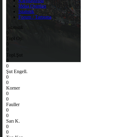
Karşılaştırma
İddaa Oranları
İstatistik
Forum / Tartışma
İstatistik
0
Topl Oy.
0
0
Topl.Şut
0
0
Şut Engell.
0
0
Korner
0
0
Fauller
0
0
Sarı K.
0
0