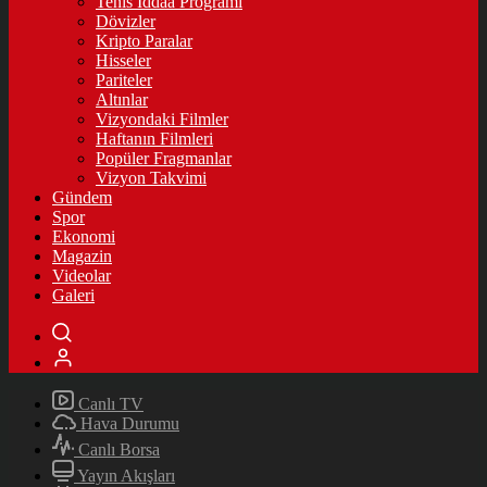
Tenis İddaa Programı
Dövizler
Kripto Paralar
Hisseler
Pariteler
Altınlar
Vizyondaki Filmler
Haftanın Filmleri
Popüler Fragmanlar
Vizyon Takvimi
Gündem
Spor
Ekonomi
Magazin
Videolar
Galeri
Canlı TV
Hava Durumu
Canlı Borsa
Yayın Akışları