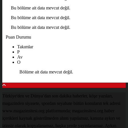
Bu bölüme ait data mevcut değil.
Bu bölüme ait data mevcut değil.
Bu bölüme ait data mevcut değil.
Puan Durumu
Takımlar
P
Av
O
Bölüme ait data mevcut değil.
Türkiye'den ve Dünya’dan son dakika haberler, köşe yazıları,
magazinden siyasete, spordan seyahate bütün konuların tek adresi
www.magazinsitesi.org platformunda; magazinsitesi.org haber
içerikleri kaynak gösterilmeden alıntı yapılamaz, kanuna aykırı ve
izinsiz olarak kopyalanamaz, başka yerde yayınlanamaz. Aykırı