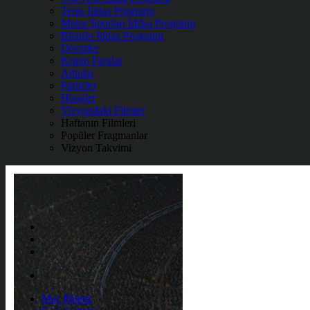
Tenis İddaa Programı
Motor Sporları İddaa Programı
Bilardo İddaa Programı
Dövizler
Kripto Paralar
Altınlar
Pariteler
Hisseler
Vizyondaki Filmler
Haftanın Filmleri
Popüler Fragmanlar
Vizyon Takvimi
Maç Bilgisi