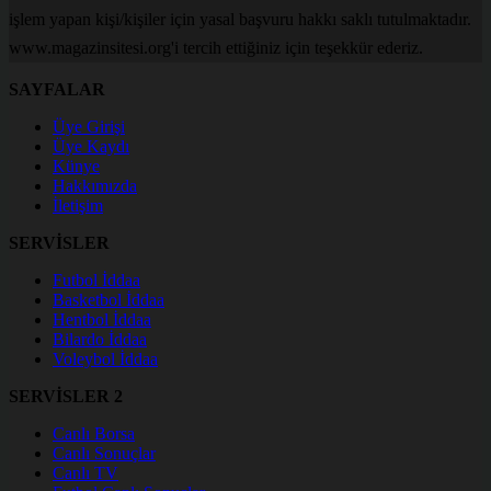
işlem yapan kişi/kişiler için yasal başvuru hakkı saklı tutulmaktadır.
www.magazinsitesi.org'i tercih ettiğiniz için teşekkür ederiz.
SAYFALAR
Üye Girişi
Üye Kaydı
Künye
Hakkımızda
İletişim
SERVİSLER
Futbol İddaa
Basketbol İddaa
Hentbol İddaa
Bilardo İddaa
Voleybol İddaa
SERVİSLER 2
Canlı Borsa
Canlı Sonuçlar
Canlı TV