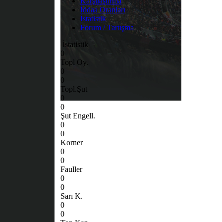
Karşılaştırma
İddaa Oranları
İstatistik
Forum / Tartışma
İstatistik
0
Topl Oy.
0
0
Topl.Şut
0
0
Şut Engell.
0
0
Korner
0
0
Fauller
0
0
Sarı K.
0
0