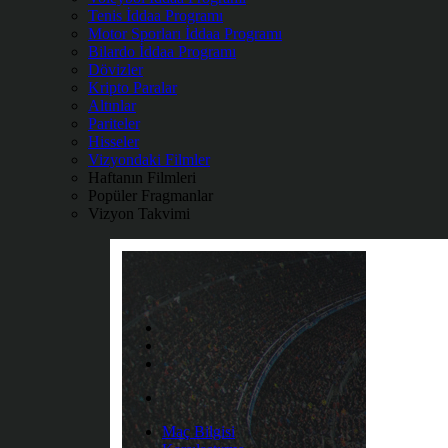
Tenis İddaa Programı
Motor Sporları İddaa Programı
Bilardo İddaa Programı
Dövizler
Kripto Paralar
Altınlar
Pariteler
Hisseler
Vizyondaki Filmler
Haftanın Filmleri
Popüler Fragmanlar
Vizyon Takvimi
Maç Bilgisi