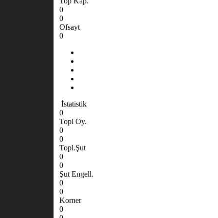
Top Kap.
0
0
Ofsayt
0
İstatistik
0
Topl Oy.
0
0
Topl.Şut
0
0
Şut Engell.
0
0
Korner
0
0