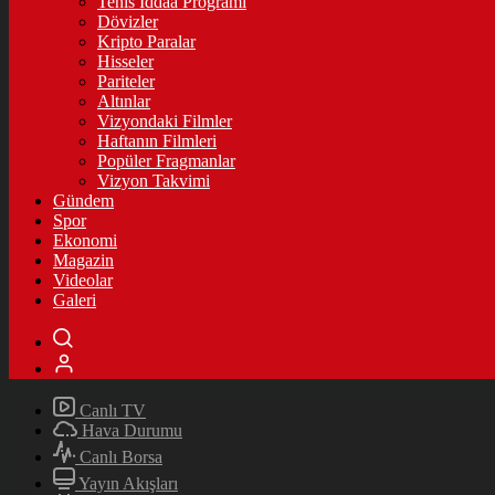
Tenis İddaa Programı
Dövizler
Kripto Paralar
Hisseler
Pariteler
Altınlar
Vizyondaki Filmler
Haftanın Filmleri
Popüler Fragmanlar
Vizyon Takvimi
Gündem
Spor
Ekonomi
Magazin
Videolar
Galeri
Canlı TV
Hava Durumu
Canlı Borsa
Yayın Akışları