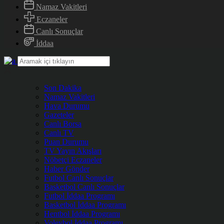
Namaz Vakitleri
Eczaneler
Canlı Sonuçlar
İddaa
Son Dakika
Namaz Vakitleri
Hava Durumu
Gazeteler
Canlı Borsa
Canlı TV
Puan Durumu
TV Yayın Akışları
Nöbetçi Eczaneler
Haber Gönder
Futbol Canlı Sonuçlar
Basketbol Canlı Sonuçlar
Futbol İddaa Programı
Basketbol İddaa Programı
Hentbol İddaa Programı
Voleybol İddaa Programı