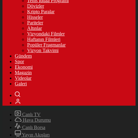
Tenis İddaa Programı
Dövizler
Kripto Paralar
Hisseler
Pariteler
Altınlar
Vizyondaki Filmler
Haftanın Filmleri
Popüler Fragmanlar
Vizyon Takvimi
Gündem
Spor
Ekonomi
Magazin
Videolar
Galeri
Canlı TV
Hava Durumu
Canlı Borsa
Yayın Akışları