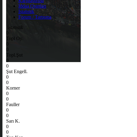
Karşılaştırma
İddaa Oranları
İstatistik
Forum / Tartışma
İstatistik
0
Topl Oy.
0
0
Topl.Şut
0
0
Şut Engell.
0
0
Korner
0
0
Fauller
0
0
Sarı K.
0
0