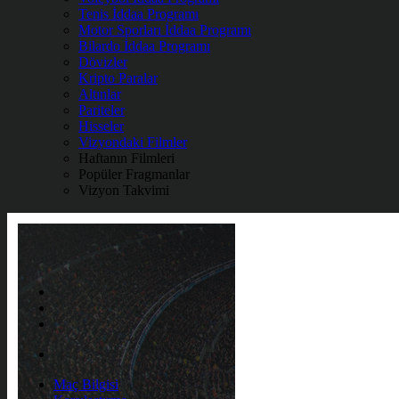
Tenis İddaa Programı
Motor Sporları İddaa Programı
Bilardo İddaa Programı
Dövizler
Kripto Paralar
Altınlar
Pariteler
Hisseler
Vizyondaki Filmler
Haftanın Filmleri
Popüler Fragmanlar
Vizyon Takvimi
Maç Bilgisi