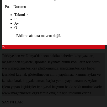
Puan Durumu
Takımlar
P
Av
O
Bölüme ait data mevcut değil.
Türkiye'den ve Dünya’dan son dakika haberler, köşe yazıları,
magazinden siyasete, spordan seyahate bütün konuların tek adresi
www.magazinsitesi.org platformunda; magazinsitesi.org haber
içerikleri kaynak gösterilmeden alıntı yapılamaz, kanuna aykırı ve
izinsiz olarak kopyalanamaz, başka yerde yayınlanamaz. Aykırı
işlem yapan kişi/kişiler için yasal başvuru hakkı saklı tutulmaktadır.
www.magazinsitesi.org'i tercih ettiğiniz için teşekkür ederiz.
SAYFALAR